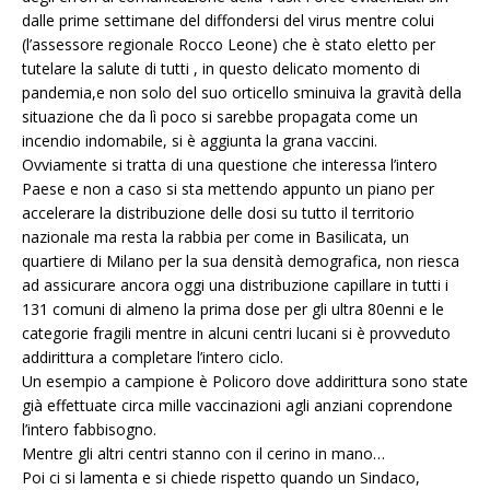
dalle prime settimane del diffondersi del virus mentre colui
(l’assessore regionale Rocco Leone) che è stato eletto per
tutelare la salute di tutti , in questo delicato momento di
pandemia,e non solo del suo orticello sminuiva la gravità della
situazione che da lì poco si sarebbe propagata come un
incendio indomabile, si è aggiunta la grana vaccini.
Ovviamente si tratta di una questione che interessa l’intero
Paese e non a caso si sta mettendo appunto un piano per
accelerare la distribuzione delle dosi su tutto il territorio
nazionale ma resta la rabbia per come in Basilicata, un
quartiere di Milano per la sua densità demografica, non riesca
ad assicurare ancora oggi una distribuzione capillare in tutti i
131 comuni di almeno la prima dose per gli ultra 80enni e le
categorie fragili mentre in alcuni centri lucani si è provveduto
addirittura a completare l’intero ciclo.
Un esempio a campione è Policoro dove addirittura sono state
già effettuate circa mille vaccinazioni agli anziani coprendone
l’intero fabbisogno.
Mentre gli altri centri stanno con il cerino in mano…
Poi ci si lamenta e si chiede rispetto quando un Sindaco,