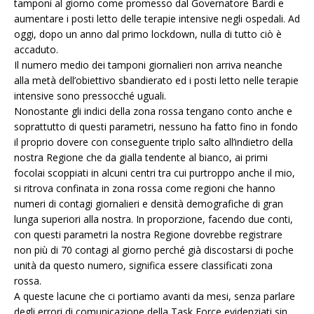
tamponi al giorno come promesso dal Governatore Bardi e
aumentare i posti letto delle terapie intensive negli ospedali. Ad
oggi, dopo un anno dal primo lockdown, nulla di tutto ciò è
accaduto.
Il numero medio dei tamponi giornalieri non arriva neanche
alla metà dell’obiettivo sbandierato ed i posti letto nelle terapie
intensive sono pressocché uguali.
Nonostante gli indici della zona rossa tengano conto anche e
soprattutto di questi parametri, nessuno ha fatto fino in fondo
il proprio dovere con conseguente triplo salto all’indietro della
nostra Regione che da gialla tendente al bianco, ai primi
focolai scoppiati in alcuni centri tra cui purtroppo anche il mio,
si ritrova confinata in zona rossa come regioni che hanno
numeri di contagi giornalieri e densità demografiche di gran
lunga superiori alla nostra. In proporzione, facendo due conti,
con questi parametri la nostra Regione dovrebbe registrare
non più di 70 contagi al giorno perché già discostarsi di poche
unità da questo numero, significa essere classificati zona
rossa.
A queste lacune che ci portiamo avanti da mesi, senza parlare
degli errori di comunicazione della Task Force evidenziati sin