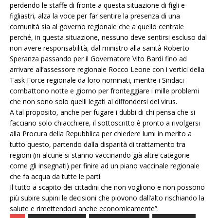
perdendo le staffe di fronte a questa situazione di figli e
figliastri, alza la voce per far sentire la presenza di una
comunità sia al governo regionale che a quello centrale
perché, in questa situazione, nessuno deve sentirsi escluso dal
non avere responsabilità, dal ministro alla sanità Roberto
Speranza passando per il Governatore Vito Bardi fino ad
arrivare all’assessore regionale Rocco Leone con i vertici della
Task Force regionale da loro nominati, mentre i Sindaci
combattono notte e giorno per fronteggiare i mille problemi
che non sono solo quelli legati al diffondersi del virus.
A tal proposito, anche per fugare i dubbi di chi pensa che si
facciano solo chiacchiere, il sottoscritto è pronto a rivolgersi
alla Procura della Repubblica per chiedere lumi in merito a
tutto questo, partendo dalla disparità di trattamento tra
regioni (in alcune si stanno vaccinando già altre categorie
come gli insegnati) per finire ad un piano vaccinale regionale
che fa acqua da tutte le parti.
Il tutto a scapito dei cittadini che non vogliono e non possono
più subire supini le decisioni che piovono dall’alto rischiando la
salute e rimettendoci anche economicamente”.