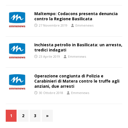
Maltempo: Codacons presenta denuncia
contro la Regione Basilicata
27 Novembre 2019
Emmenews
Inchiesta petrolio in Basilicata: un arresto,
tredici indagati
23 Aprile 2019
Emmenews
Operazione congiunta di Polizia e
Carabinieri di Matera contro le truffe agli
anziani, due arresti
30 Ottobre 2018
Emmenews
1
2
3
»