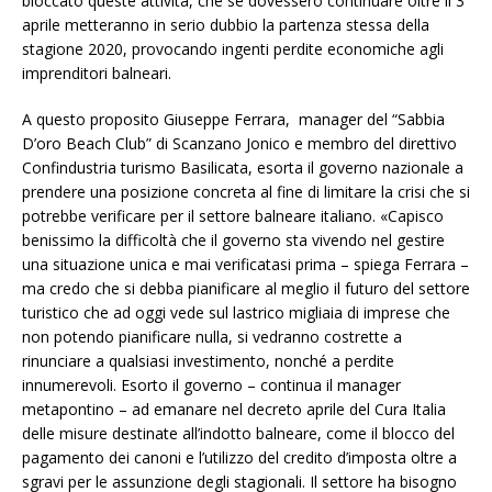
bloccato queste attività, che se dovessero continuare oltre il 3
aprile metteranno in serio dubbio la partenza stessa della
stagione 2020, provocando ingenti perdite economiche agli
imprenditori balneari.
A questo proposito Giuseppe Ferrara, manager del “Sabbia
D’oro Beach Club” di Scanzano Jonico e membro del direttivo
Confindustria turismo Basilicata, esorta il governo nazionale a
prendere una posizione concreta al fine di limitare la crisi che si
potrebbe verificare per il settore balneare italiano. «Capisco
benissimo la difficoltà che il governo sta vivendo nel gestire
una situazione unica e mai verificatasi prima – spiega Ferrara –
ma credo che si debba pianificare al meglio il futuro del settore
turistico che ad oggi vede sul lastrico migliaia di imprese che
non potendo pianificare nulla, si vedranno costrette a
rinunciare a qualsiasi investimento, nonché a perdite
innumerevoli. Esorto il governo – continua il manager
metapontino – ad emanare nel decreto aprile del Cura Italia
delle misure destinate all’indotto balneare, come il blocco del
pagamento dei canoni e l’utilizzo del credito d’imposta oltre a
sgravi per le assunzione degli stagionali. Il settore ha bisogno