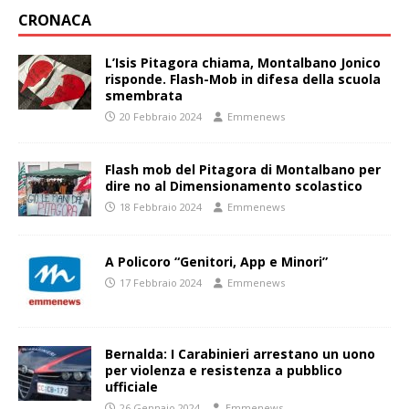
CRONACA
L’Isis Pitagora chiama, Montalbano Jonico
risponde. Flash-Mob in difesa della scuola
smembrata
20 Febbraio 2024
Emmenews
Flash mob del Pitagora di Montalbano per
dire no al Dimensionamento scolastico
18 Febbraio 2024
Emmenews
A Policoro “Genitori, App e Minori”
17 Febbraio 2024
Emmenews
Bernalda: I Carabinieri arrestano un uono
per violenza e resistenza a pubblico
ufficiale
26 Gennaio 2024
Emmenews