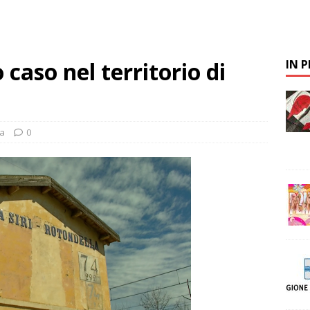
caso nel territorio di
IN 
a
0