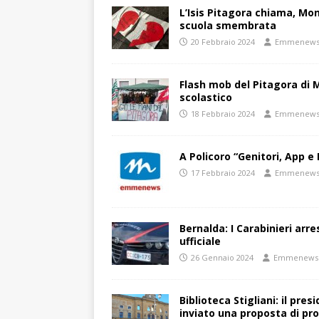
L’Isis Pitagora chiama, Mon
scuola smembrata
20 Febbraio 2024
Emmenew
Flash mob del Pitagora di
scolastico
18 Febbraio 2024
Emmenew
A Policoro “Genitori, App e 
17 Febbraio 2024
Emmenew
Bernalda: I Carabinieri arr
ufficiale
26 Gennaio 2024
Emmenews
Biblioteca Stigliani: il pre
inviato una proposta di pro