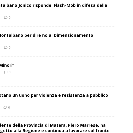
talbano Jonico risponde. Flash-Mob in difesa della
s
0
 Montalbano per dire no al Dimensionamento
s
0
Minori”
s
0
estano un uono per violenza e resistenza a pubblico
0
sidente della Provincia di Matera, Piero Marrese, ha
getto alla Regione e continua a lavorare sul fronte