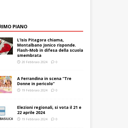
PRIMO PIANO
L’Isis Pitagora chiama,
Montalbano Jonico risponde.
Flash-Mob in difesa della scuola
smembrata
20 Febbraio 2024
0
A Ferrandina in scena “Tre
Donne in pericolo”
19 Febbraio 2024
0
Elezioni regionali, si vota il 21 e
22 aprile 2024
19 Febbraio 2024
0