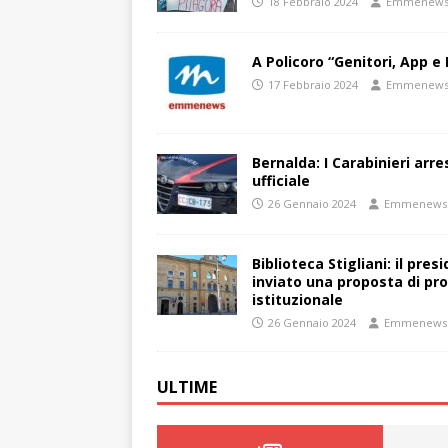
18 Febbraio 2024
Emmenew
A Policoro “Genitori, App e 
17 Febbraio 2024
Emmenew
Bernalda: I Carabinieri arr
ufficiale
26 Gennaio 2024
Emmenews
Biblioteca Stigliani: il pre
inviato una proposta di pro
istituzionale
26 Gennaio 2024
Emmenews
ULTIME