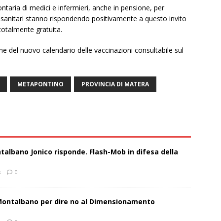
ontaria di medici e infermieri, anche in pensione, per
I sanitari stanno rispondendo positivamente a questo invito
totalmente gratuita.
one del nuovo calendario delle vaccinazioni consultabile sul
METAPONTINO
PROVINCIA DI MATERA
talbano Jonico risponde. Flash-Mob in difesa della
s
0
 Montalbano per dire no al Dimensionamento