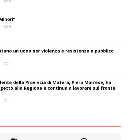
s
0
Minori”
s
0
estano un uono per violenza e resistenza a pubblico
0
sidente della Provincia di Matera, Piero Marrese, ha
getto alla Regione e continua a lavorare sul fronte
0