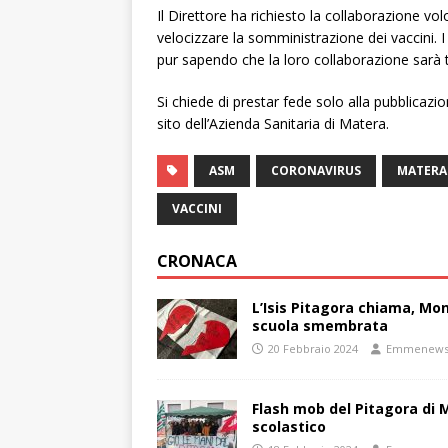
Il Direttore ha richiesto la collaborazione vol
velocizzare la somministrazione dei vaccini. 
pur sapendo che la loro collaborazione sarà 
Si chiede di prestar fede solo alla pubblicazi
sito dell’Azienda Sanitaria di Matera.
ASM
CORONAVIRUS
MATERA
VACCINI
CRONACA
L’Isis Pitagora chiama, Mon
scuola smembrata
20 Febbraio 2024
Emmenew
Flash mob del Pitagora di
scolastico