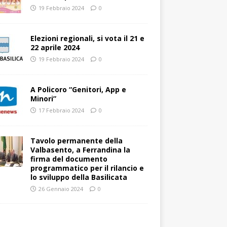
19 Febbraio 2024
0
Elezioni regionali, si vota il 21 e
22 aprile 2024
19 Febbraio 2024
0
A Policoro “Genitori, App e
Minori”
17 Febbraio 2024
0
Tavolo permanente della
Valbasento, a Ferrandina la
firma del documento
programmatico per il rilancio e
lo sviluppo della Basilicata
26 Gennaio 2024
0