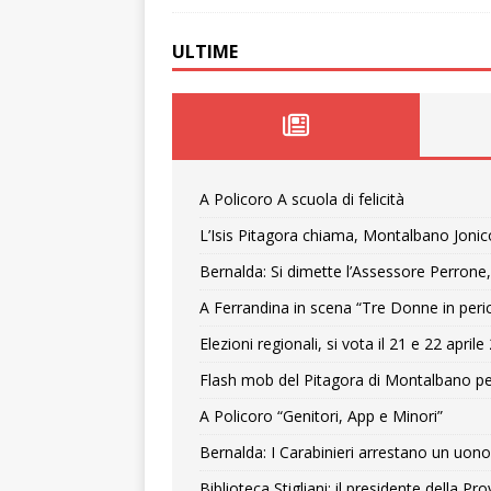
ULTIME
A Policoro A scuola di felicità
L’Isis Pitagora chiama, Montalbano Jonic
Bernalda: Si dimette l’Assessore Perrone,
A Ferrandina in scena “Tre Donne in peri
Elezioni regionali, si vota il 21 e 22 april
Flash mob del Pitagora di Montalbano pe
A Policoro “Genitori, App e Minori”
Bernalda: I Carabinieri arrestano un uono 
Biblioteca Stigliani: il presidente della 