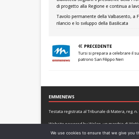
di progetto alla Regione e continua a lavo
Tavolo permanente della Valbasento, a F
rilancio e lo sviluppo della Basilicata
PRECEDENTE
Tursi si prepara a celebrare il s
patrono San Filippo Neri
EMMENEWS
Testata registrata al Tribunale di Matera, reg. 
Website powered by
Welan
, un marchio di
WeNe
We use cookies to ensure that we give you th