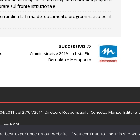
rare sul fronte istituzionale
errandina la firma del documento programmatico per il
SUCCESSIVO
uo
Amministrative 2019: La Lista Piu’
Bernalda e Metaponto
n. 04/2011 del 27/04/2011. Direttore Responsabile: Concetta Monzo, Editore:
twork SRL
e best experience on our website. If you continue to use this site we w