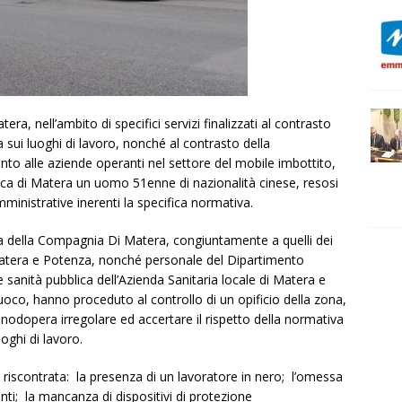
tera, nell’ambito di specifici servizi finalizzati al contrasto
a sui luoghi di lavoro, nonché al contrasto della
to alle aziende operanti nel settore del mobile imbottito,
ica di Matera un uomo 51enne di nazionalità cinese, resosi
mministrative inerenti la specifica normativa.
tiva della Compagnia Di Matera, congiuntamente a quelli dei
 Matera e Potenza, nonché personale del Dipartimento
 sanità pubblica dell’Azienda Sanitaria locale di Matera e
Fuoco, hanno proceduto al controllo di un opificio della zona,
manodopera irregolare ed accertare il rispetto della normativa
oghi di lavoro.
ta riscontrata: la presenza di un lavoratore in nero; l’omessa
enti; la mancanza di dispositivi di protezione