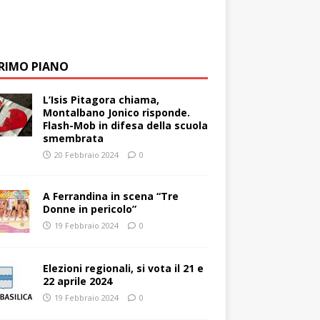
PRIMO PIANO
L’Isis Pitagora chiama,
Montalbano Jonico risponde.
Flash-Mob in difesa della scuola
smembrata
20 Febbraio 2024
0
A Ferrandina in scena “Tre
Donne in pericolo”
19 Febbraio 2024
0
Elezioni regionali, si vota il 21 e
22 aprile 2024
19 Febbraio 2024
0