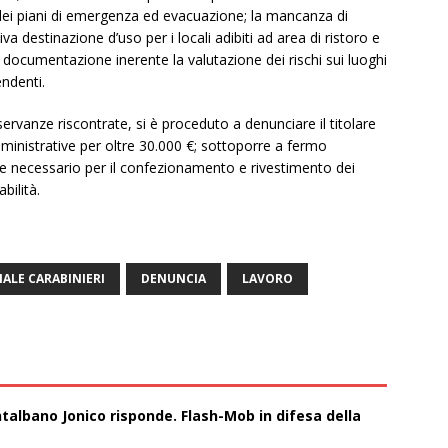
ne dei piani di emergenza ed evacuazione; la mancanza di
ativa destinazione d’uso per i locali adibiti ad area di ristoro e
 di documentazione inerente la valutazione dei rischi sui luoghi
endenti.
osservanze riscontrate, si è proceduto a denunciare il titolare
inistrative per oltre 30.000 €; sottoporre a fermo
 necessario per il confezionamento e rivestimento dei
bilità.
ALE CARABINIERI
DENUNCIA
LAVORO
talbano Jonico risponde. Flash-Mob in difesa della