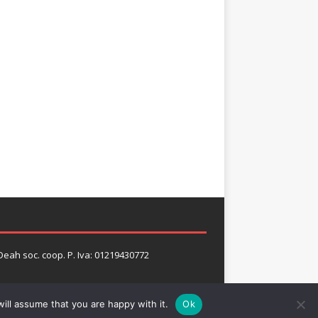
 Deah soc. coop. P. Iva: 01219430772
ill assume that you are happy with it.
Ok