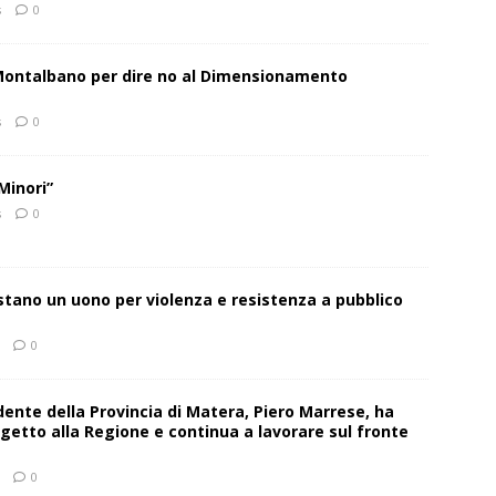
s
0
 Montalbano per dire no al Dimensionamento
s
0
Minori”
s
0
estano un uono per violenza e resistenza a pubblico
0
sidente della Provincia di Matera, Piero Marrese, ha
getto alla Regione e continua a lavorare sul fronte
0