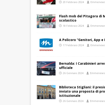
20 Febbraio 2024
Emmenew
Flash mob del Pitagora di
scolastico
18 Febbraio 2024
Emmenew
A Policoro “Genitori, App e 
17 Febbraio 2024
Emmenew
Bernalda: I Carabinieri arr
ufficiale
26 Gennaio 2024
Emmenews
Biblioteca Stigliani: il pre
inviato una proposta di pro
istituzionale
26 Gennaio 2024
Emmenews