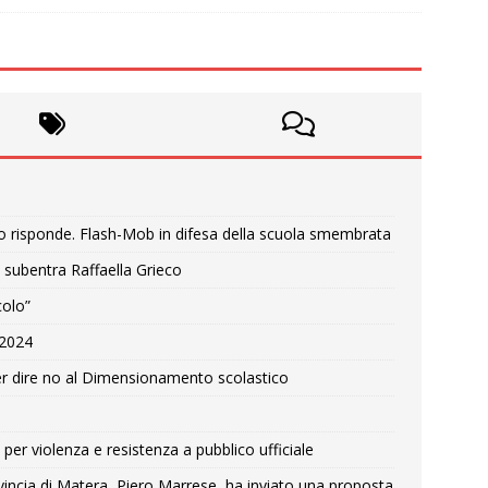
o risponde. Flash-Mob in difesa della scuola smembrata
 subentra Raffaella Grieco
colo”
e 2024
r dire no al Dimensionamento scolastico
per violenza e resistenza a pubblico ufficiale
Provincia di Matera, Piero Marrese, ha inviato una proposta