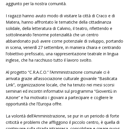
aggiunto per la nostra comunità.
I ragazzi hanno avuto modo di visitare la città di Craco e di
Matera, hanno affrontato le tematiche della cittadinanza
solidale, della letteratura di Calvino, il teatro, riflettendo e
sottolineando l’enorme potenzialità che un centro
abbandonato può avere come potenziale di sviluppo, portando
in scena, venerdì 27 settembre, in maniera chiara e centrando
l’obiettivo prefissato, una rappresentazione teatrale in lingua
inglese, che ha racchiuso tutto il lavoro svolto.
Al progetto “C.R.A.C.O.” l’Amministrazione comunale ci è
arrivata grazie all’associazione culturale giovanile “Basilicata
Link”, organizzazione locale, che ha tenuto nei mesi scorsi
seminari ed incontri informativi sul programma “Gioventù in
Azione” e ha motivato i giovani a partecipare e cogliere le
opportunità che l’Europa offre.
La volontà dell’Amministrazione, se pur in un periodo di forte
criticità e problemi che affliggono il piccolo centro, è quella di
continuare sulla strada intrapresa, consolidare e creare nuovi