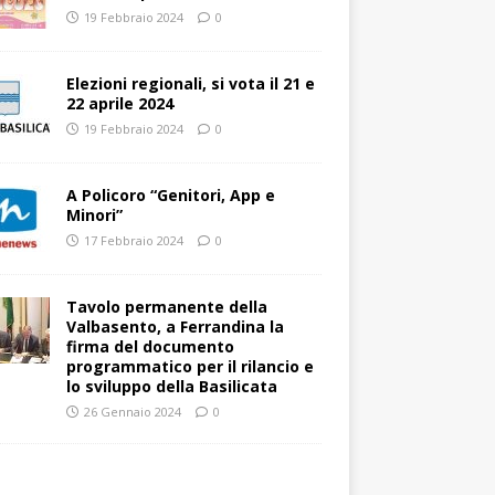
19 Febbraio 2024
0
Elezioni regionali, si vota il 21 e
22 aprile 2024
19 Febbraio 2024
0
A Policoro “Genitori, App e
Minori”
17 Febbraio 2024
0
Tavolo permanente della
Valbasento, a Ferrandina la
firma del documento
programmatico per il rilancio e
lo sviluppo della Basilicata
26 Gennaio 2024
0