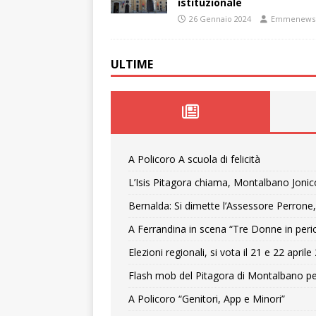
istituzionale
26 Gennaio 2024
Emmenews
ULTIME
A Policoro A scuola di felicità
L’Isis Pitagora chiama, Montalbano Jonic
Bernalda: Si dimette l’Assessore Perrone,
A Ferrandina in scena “Tre Donne in peri
Elezioni regionali, si vota il 21 e 22 april
Flash mob del Pitagora di Montalbano pe
A Policoro “Genitori, App e Minori”