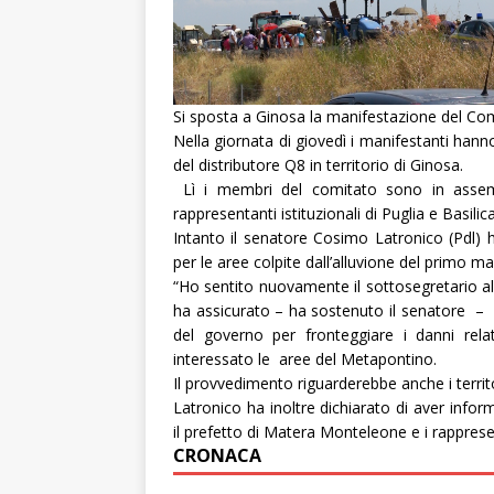
Si sposta a Ginosa la manifestazione del Com
Nella giornata di giovedì i manifestanti hanno
del distributore Q8 in territorio di Ginosa.
Lì i membri del comitato sono in assemb
rappresentanti istituzionali di Puglia e Basilic
Intanto il senatore Cosimo Latronico (Pdl) 
per le aree colpite dall’alluvione del primo ma
“
Ho sentito nuovamente il sottosegretario all
ha assicurato – ha sostenuto il senatore – 
del governo per fronteggiare i danni rela
interessato le aree del Metapontino.
Il provvedimento riguarderebbe anche i territor
Latronico ha inoltre dichiarato di aver inform
il prefetto di Matera Monteleone e i rappres
CRONACA