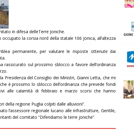
itato in difesa delleTerre Joniche.
 occupato la corsia nord della statale 106 Jonica, all’altezza
lea permanente, per valutare le risposte ottenute dai
ata.
ha rassicurato sul prossimo sblocco a favore dell’ordinanza
rzo.
a Presidenza del Consiglio dei Ministri, Gianni Letta, che mi
che è prossimo lo sblocco dell’ordinanza che prevede fondi
tivi alle calamità di febbraio e marzo scorsi che hanno
i della regione Puglia colpiti dalle alluvioni”.
ato l’assessore regionale lucano alle infrastrutture, Gentile,
entanti del comitato “Difendiamo le terre joniche”.