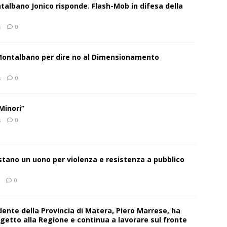
talbano Jonico risponde. Flash-Mob in difesa della
s
0
 Montalbano per dire no al Dimensionamento
s
0
Minori”
s
0
estano un uono per violenza e resistenza a pubblico
0
sidente della Provincia di Matera, Piero Marrese, ha
getto alla Regione e continua a lavorare sul fronte