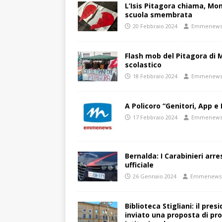
L’Isis Pitagora chiama, Mon
scuola smembrata
20 Febbraio 2024
Emmenew
Flash mob del Pitagora di
scolastico
18 Febbraio 2024
Emmenew
A Policoro “Genitori, App e 
17 Febbraio 2024
Emmenew
Bernalda: I Carabinieri arr
ufficiale
26 Gennaio 2024
Emmenews
Biblioteca Stigliani: il pre
inviato una proposta di pro