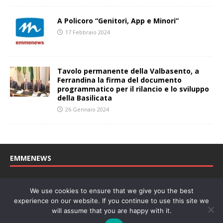
A Policoro “Genitori, App e Minori”
17 Febbraio 2024
Tavolo permanente della Valbasento, a
Ferrandina la firma del documento
programmatico per il rilancio e lo sviluppo
della Basilicata
26 Gennaio 2024
EMMENEWS
Testata registrata al Tribunale di Matera, reg. n. 04/2011 del
We use cookies to ensure that we give you the best
27/04/2011. Direttore Responsabile: Concetta Monzo, Editore: Deah
experience on our website. If you continue to use this site we
soc. coop. P. Iva: 01219430772
will assume that you are happy with it.
Website powered by
Welan
, un marchio di
WeNetwork SRL