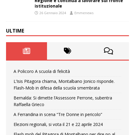
Regione e continua a lavorare sul fronte
istituzionale
26 Gennaio 2024
Emmenews
ULTIME
A Policoro A scuola di felicità
L’Isis Pitagora chiama, Montalbano Jonico risponde.
Flash-Mob in difesa della scuola smembrata
Bernalda: Si dimette l’Assessore Perrone, subentra
Raffaella Grieco
A Ferrandina in scena “Tre Donne in pericolo”
Elezioni regionali, si vota il 21 e 22 aprile 2024
Flash mob del Pitagora di Montalbano per dire no al