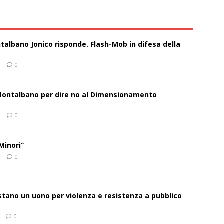
talbano Jonico risponde. Flash-Mob in difesa della
s
0
 Montalbano per dire no al Dimensionamento
s
0
Minori”
s
0
estano un uono per violenza e resistenza a pubblico
0