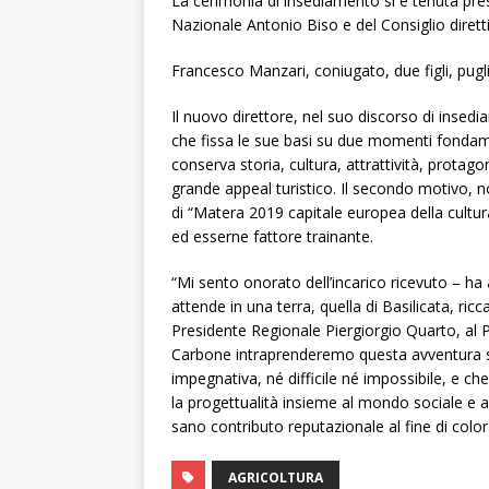
La cerimonia di insediamento si è tenuta pre
Nazionale Antonio Biso e del Consiglio dirett
Francesco Manzari, coniugato, due figli, pugli
Il nuovo direttore, nel suo discorso di insed
che fissa le sue basi su due momenti fondame
conserva storia, cultura, attrattività, prota
grande appeal turistico. Il secondo motivo, 
di “Matera 2019 capitale europea della cultur
ed esserne fattore trainante.
“Mi sento onorato dell’incarico ricevuto – h
attende in una terra, quella di Basilicata, ric
Presidente Regionale Piergiorgio Quarto, al
Carbone intraprenderemo questa avventura s
impegnativa, né difficile né impossibile, e ch
la progettualità insieme al mondo sociale e al
sano contributo reputazionale al fine di color
AGRICOLTURA