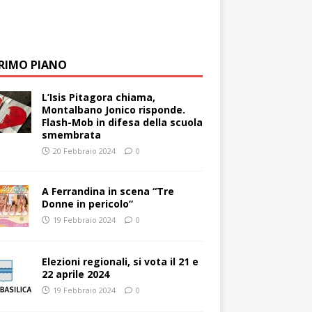
PRIMO PIANO
L’Isis Pitagora chiama,
Montalbano Jonico risponde.
Flash-Mob in difesa della scuola
smembrata
20 Febbraio 2024
0
A Ferrandina in scena “Tre
Donne in pericolo”
19 Febbraio 2024
0
Elezioni regionali, si vota il 21 e
22 aprile 2024
19 Febbraio 2024
0