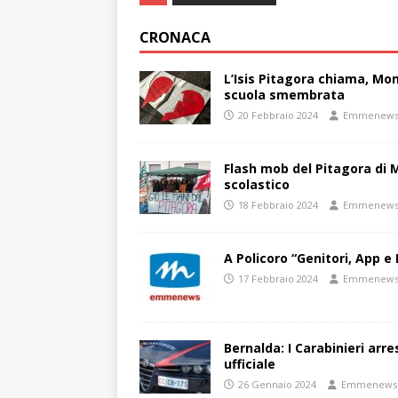
CRONACA
L’Isis Pitagora chiama, Mon
scuola smembrata
20 Febbraio 2024
Emmenew
Flash mob del Pitagora di
scolastico
18 Febbraio 2024
Emmenew
A Policoro “Genitori, App e 
17 Febbraio 2024
Emmenew
Bernalda: I Carabinieri arr
ufficiale
26 Gennaio 2024
Emmenews