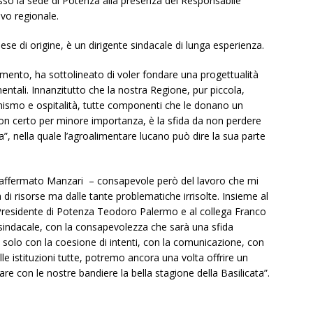
sso la sede di Potenza alla presenza del Responsabile
ivo regionale.
ese di origine, è un dirigente sindacale di lunga esperienza.
iamento, ha sottolineato di voler fondare una progettualità
ntali. Innanzitutto che la nostra Regione, pur piccola,
gonismo e ospitalità, tutte componenti che le donano un
non certo per minore importanza, è la sfida da non perdere
a”, nella quale l’agroalimentare lucano può dire la sua parte
a affermato Manzari – consapevole però del lavoro che mi
ca di risorse ma dalle tante problematiche irrisolte. Insieme al
 Presidente di Potenza Teodoro Palermo e al collega Franco
indacale, con la consapevolezza che sarà una sfida
e solo con la coesione di intenti, con la comunicazione, con
le istituzioni tutte, potremo ancora una volta offrire un
are con le nostre bandiere la bella stagione della Basilicata”.