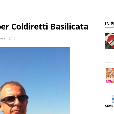
er Coldiretti Basilicata
IN 
naca
0