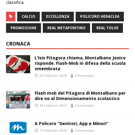
classifica.
CALCIO
ECCELLENZA
POLICORO HERACLEA
PROMOZIONE
REAL METAPONTINO
REAL TOLVE
CRONACA
L’Isis Pitagora chiama, Montalbano Jonico
risponde. Flash-Mob in difesa della scuola
smembrata
20 Febbraio 2024
Emmenews
Flash mob del Pitagora di Montalbano per
dire no al Dimensionamento scolastico
18 Febbraio 2024
Emmenews
A Policoro “Genitori, App e Minori”
17 Febbraio 2024
Emmenews