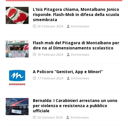
L’Isis Pitagora chiama, Montalbano Jonico
risponde. Flash-Mob in difesa della scuola
smembrata
20 Febbraio 2024
Emmenews
Flash mob del Pitagora di Montalbano per
dire no al Dimensionamento scolastico
18 Febbraio 2024
Emmenews
A Policoro “Genitori, App e Minori”
17 Febbraio 2024
Emmenews
Bernalda: I Carabinieri arrestano un uono
per violenza e resistenza a pubblico
ufficiale
26 Gennaio 2024
Emmenews