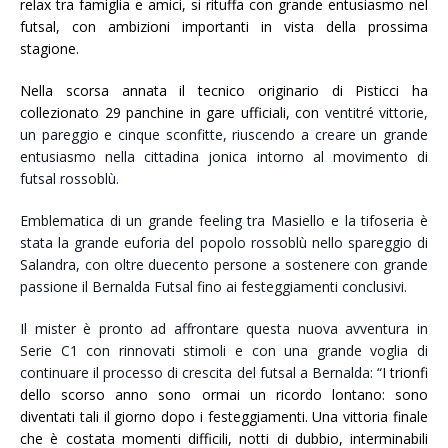
relax tra famiglia e amici, si rituffa con grande entusiasmo nel
futsal, con ambizioni importanti in vista della prossima
stagione.
Nella scorsa annata il tecnico originario di Pisticci ha
collezionato 29 panchine in gare ufficiali, con
ventitré vittorie,
un pareggio e cinque sconfitte, riuscendo a creare un grande
entusiasmo nella cittadina jonica intorno al movimento di
futsal rossoblù.
Emblematica di un grande feeling tra Masiello e la tifoseria è
stata la grande euforia del popolo rossoblù nello spareggio di
Salandra, con oltre duecento persone a sostenere con grande
passione il Bernalda Futsal fino ai festeggiamenti conclusivi.
Il mister è pronto ad affrontare questa nuova avventura in
Serie C1 con rinnovati stimoli e con una grande voglia di
continuare il processo di crescita del futsal a Bernalda: “
I trionfi
dello scorso anno sono ormai un ricordo lontano: sono
diventati tali il giorno dopo i festeggiamenti. Una vittoria finale
che è costata momenti difficili, notti di dubbio, interminabili