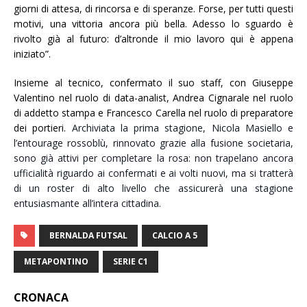
giorni di attesa, di rincorsa e di speranze. Forse, per tutti questi
motivi, una vittoria ancora più bella. Adesso lo sguardo è
rivolto già al futuro: d’altronde il mio lavoro qui è appena
iniziato”.
Insieme al tecnico, confermato il suo staff, con Giuseppe
Valentino nel ruolo di data-analist, Andrea Cignarale nel ruolo
di addetto stampa e Francesco Carella nel ruolo di preparatore
dei portieri.
Archiviata la prima stagione, Nicola Masiello e
l’entourage rossoblù, rinnovato grazie alla fusione societaria,
sono già attivi per completare la rosa: non trapelano ancora
ufficialità riguardo ai confermati e ai volti nuovi, ma si tratterà
di un roster di alto livello che assicurerà una stagione
entusiasmante all’intera cittadina.
BERNALDA FUTSAL
CALCIO A 5
METAPONTINO
SERIE C1
CRONACA