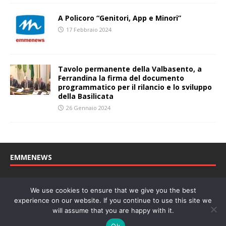
A Policoro “Genitori, App e Minori”
17 Febbraio 2024
Tavolo permanente della Valbasento, a
Ferrandina la firma del documento
programmatico per il rilancio e lo sviluppo
della Basilicata
26 Gennaio 2024
EMMENEWS
Testata registrata al Tribunale di Matera, reg. n. 04/2011 del
We use cookies to ensure that we give you the best
27/04/2011. Direttore Responsabile: Concetta Monzo, Editore: Deah
experience on our website. If you continue to use this site we
soc. coop. P. Iva: 01219430772
will assume that you are happy with it.
Website powered by
Welan
, un marchio di
WeNetwork SRL
Ok