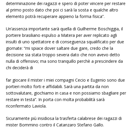
determinazione dei ragazzi e spero di poter vincere per restare
al primo posto dato che poi ci sarà la sosta e qualche altro
elemento potrà recuperare appieno la forma fisica”.
Un’assenza importante sarà quella di Guilherme Boschiggia, il
portiere brasiliano espulso a Matera per aver replicato agli
insulti di uno spettatore e di conseguenza squalificato per due
giornate: “mi spiace dover saltare due gare, credo che la
decisione sia stata troppo severa dato che non avevo detto
nulla di offensivo; ma sono tranquillo perchè a prescindere da
chi deciderà di
far giocare il mister i miei compagni Cecio e Eugenio sono due
portieri molto forti e affidabili. Sarà una partita da non
sottovalutare, giochiamo in casa e non possiamo sbagliare per
restare in testa”. In porta con molta probabilità sarà
riconfermato Laviola.
Sicuramente più insidiosa la trasferta calabrese dei ragazzi di
mister Bommino contro il Catanzaro Stefano Gallo.