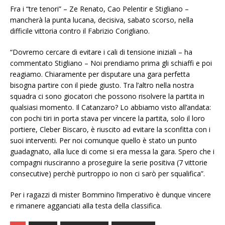
Fra i “tre tenori” – Ze Renato, Cao Pelentir e Stigliano –
mancherà la punta lucana, decisiva, sabato scorso, nella
difficile vittoria contro il Fabrizio Corigliano.
“Dovremo cercare di evitare i cali di tensione iniziali – ha
commentato Stigliano – Noi prendiamo prima gli schiaffi e poi
reagiamo. Chiaramente per disputare una gara perfetta
bisogna partire con il piede giusto. Tra l’altro nella nostra
squadra ci sono giocatori che possono risolvere la partita in
qualsiasi momento. Il Catanzaro? Lo abbiamo visto all’andata:
con pochi tiri in porta stava per vincere la partita, solo il loro
portiere, Cleber Biscaro, è riuscito ad evitare la sconfitta con i
suoi interventi. Per noi comunque quello è stato un punto
guadagnato, alla luce di come si era messa la gara. Spero che i
compagni riusciranno a proseguire la serie positiva (7 vittorie
consecutive) perchè purtroppo io non ci sarò per squalifica”.
Per i ragazzi di mister Bommino l’imperativo è dunque vincere
e rimanere agganciati alla testa della classifica.