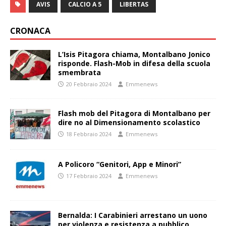
AVIS
CALCIO A 5
LIBERTAS
CRONACA
L’Isis Pitagora chiama, Montalbano Jonico
risponde. Flash-Mob in difesa della scuola
smembrata
20 Febbraio 2024
Emmenews
Flash mob del Pitagora di Montalbano per
dire no al Dimensionamento scolastico
18 Febbraio 2024
Emmenews
A Policoro “Genitori, App e Minori”
17 Febbraio 2024
Emmenews
Bernalda: I Carabinieri arrestano un uono
per violenza e resistenza a pubblico