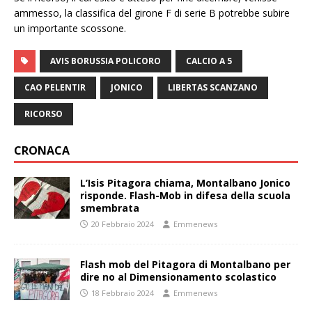
ammesso, la classifica del girone F di serie B potrebbe subire
un importante scossone.
AVIS BORUSSIA POLICORO
CALCIO A 5
CAO PELENTIR
JONICO
LIBERTAS SCANZANO
RICORSO
CRONACA
L’Isis Pitagora chiama, Montalbano Jonico
risponde. Flash-Mob in difesa della scuola
smembrata
20 Febbraio 2024
Emmenews
Flash mob del Pitagora di Montalbano per
dire no al Dimensionamento scolastico
18 Febbraio 2024
Emmenews