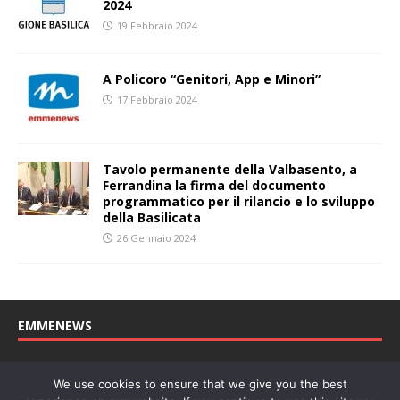
2024
19 Febbraio 2024
A Policoro “Genitori, App e Minori”
17 Febbraio 2024
Tavolo permanente della Valbasento, a
Ferrandina la firma del documento
programmatico per il rilancio e lo sviluppo
della Basilicata
26 Gennaio 2024
EMMENEWS
Testata registrata al Tribunale di Matera, reg. n. 04/2011 del
We use cookies to ensure that we give you the best
27/04/2011. Direttore Responsabile: Concetta Monzo, Editore: Deah