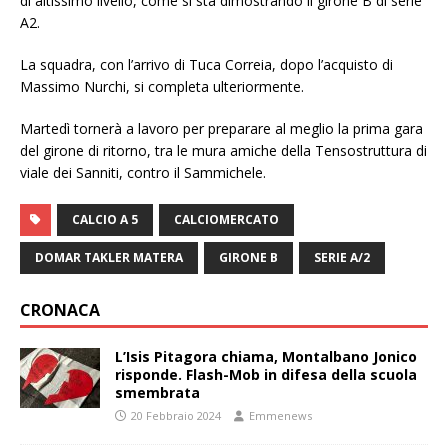
di altissimo livello, come si sta dimostrando il girone B di serie
A2.
La squadra, con l’arrivo di Tuca Correia, dopo l’acquisto di
Massimo Nurchi, si completa ulteriormente.
Martedì tornerà a lavoro per preparare al meglio la prima gara
del girone di ritorno, tra le mura amiche della Tensostruttura di
viale dei Sanniti, contro il Sammichele.
CALCIO A 5
CALCIOMERCATO
DOMAR TAKLER MATERA
GIRONE B
SERIE A/2
CRONACA
L’Isis Pitagora chiama, Montalbano Jonico
risponde. Flash-Mob in difesa della scuola
smembrata
20 Febbraio 2024
Emmenews