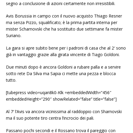
segno a conclusione di azioni certamente non irresistibili.
Avis Borussia in campo con il nuovo acquisto Thiago Resner
ma senza Pizzo, squalificato; è la prima partita interna per
mister Scharnovski che ha sostituito due settimane fa mister
Suriano.
La gara si apre subito bene per i padroni di casa che al 2′ sono
già in vantaggio grazie alla girata vincente di Tiago Goldoni.
Due minuti dopo è ancora Goldoni a rubare palla e a servire
sotto rete Da Silva ma Sapia ci mette una pezza e blocca
tutto.
[tubepress video=uqan8k0-Klk =embeddedWidth=”456″
embeddedHeight=”290″ showRelated=”false” title=”false”]
Al 7′ l’Avis va ancora vicinissima al raddoppio con Sharnovski
ma il suo potente tiro centra l’incrocio dei pali.
Passano pochi secondi e il Rossano trova il pareggio con