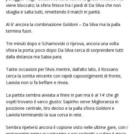
viene bloccato; la sfera finisce tra i piedi di Da Silva che non
sbaglia e salta tutti, rimettendo il match in parità.
Al 6′ ancora la combinazione Goldoni – Da Silva ma la palla
termina fuori.
Tre minuti dopo e Scharnovski ci riprova, ancora una volta
sfiora la porta; poco dopo Da Silva cerca di sorprendere tutti
dalla distanza ma Sabia para.
Tante occasioni per l’Avis mentre, dall’alto lato, il Rossano
cerca la sortita vincente con rapidi capovolgimenti di fronte,
Laviola non si fa beffare e rinvia.
La partita sembra avviata a finire in pari ma è al 14′ che gli
ospiti trovano il varco giusto: Sapinho serve Miglioranza in
posizione centrale, tiro deciso e la palla sfiora Goldoni e
Laviola terminando la sua corsa in rete.
Sembra ripetersi ancora il copione visto nelle ultime gare, con i
metapontini prima in vantaggio e poi costretti a subire il gioco