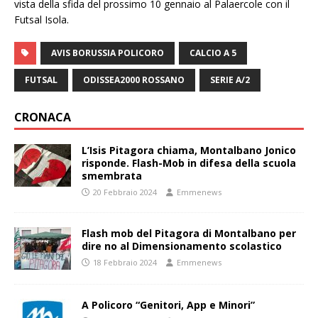
vista della sfida del prossimo 10 gennaio al Palaercole con il
Futsal Isola.
AVIS BORUSSIA POLICORO
CALCIO A 5
FUTSAL
ODISSEA2000 ROSSANO
SERIE A/2
CRONACA
L’Isis Pitagora chiama, Montalbano Jonico
risponde. Flash-Mob in difesa della scuola
smembrata
20 Febbraio 2024
Emmenews
Flash mob del Pitagora di Montalbano per
dire no al Dimensionamento scolastico
18 Febbraio 2024
Emmenews
A Policoro “Genitori, App e Minori”