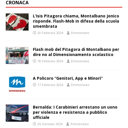
CRONACA
L’Isis Pitagora chiama, Montalbano Jonico
risponde. Flash-Mob in difesa della scuola
smembrata
20 Febbraio 2024
Emmenews
Flash mob del Pitagora di Montalbano per
dire no al Dimensionamento scolastico
18 Febbraio 2024
Emmenews
A Policoro “Genitori, App e Minori”
17 Febbraio 2024
Emmenews
Bernalda: I Carabinieri arrestano un uono
per violenza e resistenza a pubblico
ufficiale
26 Gennaio 2024
Emmenews