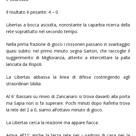
Il risultato è pesante: 4 – 0.
Libertas a bocca asciutta, nonostante la caparbia ricerca della
rete soprattutto nel secondo tempo.
Nella prima frazione di gioco i rossoneri passano in svantaggio
quasi subito: nel primo minuto segna Sartori, che raccoglie il
suggerimento di Miglioranza, attento a intercettare la palla
lanciata da Rispoli.
La Libertas abbassa la linea di difesa costringendo agli
straordinari Sibilia.
Al 6′ Bassani su rinvio di Zancanaro si trova davanti alla porta
ma Sapia non si fa superare. Pochi minuti dopo Rafinha trova
la rete del 2 a 0, siamo all’ottavo minuto di gioco.
La Libertas cerca la reazione ma appare fiacca.
Arriva all’11’ anche la terza rete per i padroni di casa per la