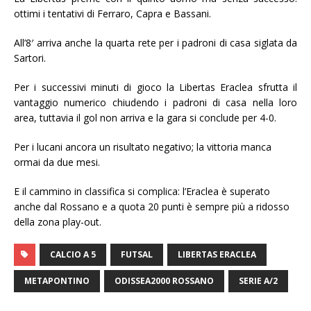
ottimi i tentativi di Ferraro, Capra e Bassani.
All’8′ arriva anche la quarta rete per i padroni di casa siglata da
Sartori.
Per i successivi minuti di gioco la Libertas Eraclea sfrutta il
vantaggio numerico chiudendo i padroni di casa nella loro
area, tuttavia il gol non arriva e la gara si conclude per 4-0.
Per i lucani ancora un risultato negativo; la vittoria manca
ormai da due mesi.
E il cammino in classifica si complica: l’Eraclea è superato
anche dal Rossano e a quota 20 punti è sempre più a ridosso
della zona play-out.
CALCIO A 5
FUTSAL
LIBERTAS ERACLEA
METAPONTINO
ODISSEA2000 ROSSANO
SERIE A/2