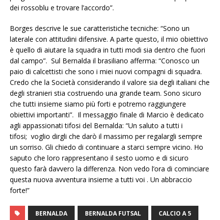
dei rossoblu e trovare l’accordo”.
Borges descrive le sue caratteristiche tecniche: “Sono un
laterale con attitudini difensive. A parte questo, il mio obiettivo
è quello di aiutare la squadra in tutti modi sia dentro che fuori
dal campo”. Sul Bernalda il brasiliano afferma: “Conosco un
paio di calcettisti che sono i miei nuovi compagni di squadra.
Credo che la Società considerando il valore sia degli italiani che
degli stranieri stia costruendo una grande team. Sono sicuro
che tutti insieme siamo più forti e potremo raggiungere
obiettivi importanti”. Il messaggio finale di Marcio è dedicato
agli appassionati tifosi del Bernalda: “Un saluto a tutti i
tifosi; voglio dirgli che darò il massimo per regalargli sempre
un sorriso. Gli chiedo di continuare a starci sempre vicino. Ho
saputo che loro rappresentano il sesto uomo e di sicuro
questo farà davvero la differenza. Non vedo l’ora di cominciare
questa nuova avventura insieme a tutti voi . Un abbraccio
forte!”
BERNALDA
BERNALDA FUTSAL
CALCIO A 5