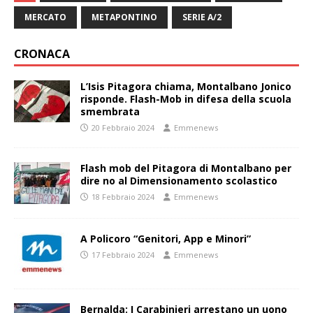
MERCATO
METAPONTINO
SERIE A/2
CRONACA
L’Isis Pitagora chiama, Montalbano Jonico
risponde. Flash-Mob in difesa della scuola
smembrata
20 Febbraio 2024
Emmenews
Flash mob del Pitagora di Montalbano per
dire no al Dimensionamento scolastico
18 Febbraio 2024
Emmenews
A Policoro “Genitori, App e Minori”
17 Febbraio 2024
Emmenews
Bernalda: I Carabinieri arrestano un uono