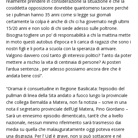
realmente prendere in considerazione la situazione e che la
cosiddetta opposizione dovrebbe quantomeno tacere perché
se i pullman hanno 35 anni come si legge sui giornali
certamente la colpa è anche di chi ci ha governato negli ultimi
15/20 anni e non solo di chi siede adesso sulle poltrone.
Bisogna togliere un po’ di responsabilità a chi la mattina mette
in moto questi autobus d’epoca e li carica di ragazzi che sono i
nostri figli e li porta a scuola con la speranza di arrivare.
Valgono davvero così tanto gli interessi politici? Tanto da poter
mettere a rischio la vita di centinaia di persone? Ai posteri
l’ardua sentenza , per adesso possiamo ancora dire che è
andata bene così”.
“Oramai è consuetudine in Regione Basilicata: l’episodio del
pullman di linea della Sita andato a fuoco lungo la provinciale
che collega Bernalda a Matera, non fa notizia – scrive in una
nota il segretario provinciale dell’Ugl Matera, Pino Giordano –
Sarà un ennesimo episodio dimenticato, tant’è che a livello
nazionale, nessun minimo riferimento sarà trasmesso dai
media su quella che malauguratamente oggi poteva essere
una disgrazia. Per l’ Ugl è grave, non si può sottacere e né