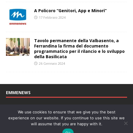
A Policoro “Genitori, App e Minori”
17 Febbraio 2024
Tavolo permanente della Valbasento, a
Ferrandina la firma del documento
programmatico per il rilancio e lo sviluppo
della Basilicata
26 Gennaio 2024
EMMENEWS
Testata registrata al Tribunale di Matera, reg. n. 04/2011 del
We use cookies to ensure that we give you the best
27/04/2011. Direttore Responsabile: Concetta Monzo, Editore: Deah
experience on our website. If you continue to use this site we
soc. coop. P. Iva: 01219430772
will assume that you are happy with it.
Website powered by
Welan
, un marchio di
WeNetwork SRL
Ok