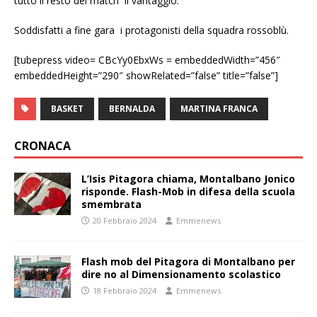
tutto il resto del match il vantaggio.
Soddisfatti a fine gara i protagonisti della squadra rossoblù.
[tubepress video= CBcYy0EbxWs = embeddedWidth=”456″
embeddedHeight=”290″ showRelated=”false” title=”false”]
BASKET
BERNALDA
MARTINA FRANCA
CRONACA
L’Isis Pitagora chiama, Montalbano Jonico
risponde. Flash-Mob in difesa della scuola
smembrata
20 Febbraio 2024
Emmenews
Flash mob del Pitagora di Montalbano per
dire no al Dimensionamento scolastico
18 Febbraio 2024
Emmenews