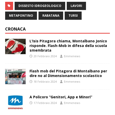
DISSESTO IDROGEOLOGICO
LAVORI
METAPONTINO
RABATANA
TURSI
CRONACA
L’Isis Pitagora chiama, Montalbano Jonico
risponde. Flash-Mob in difesa della scuola
smembrata
20 Febbraio 2024
Emmenews
Flash mob del Pitagora di Montalbano per
dire no al Dimensionamento scolastico
18 Febbraio 2024
Emmenews
A Policoro “Genitori, App e Minori”
17 Febbraio 2024
Emmenews