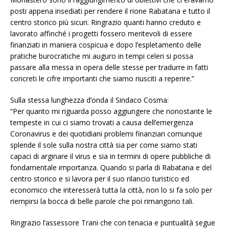
posti appena insediati per rendere il rione Rabatana e tutto il
centro storico più sicuri. Ringrazio quanti hanno creduto e
lavorato affinché i progetti fossero meritevoli di essere
finanziati in maniera cospicua e dopo l’espletamento delle
pratiche burocratiche mi auguro in tempi celeri si possa
passare alla messa in opera delle stesse per tradurre in fatti
concreti le cifre importanti che siamo riusciti a reperire.”
Sulla stessa lunghezza d’onda il Sindaco Cosma:
“Per quanto mi riguarda posso aggiungere che nonostante le
tempeste in cui ci siamo trovati a causa dell’emergenza
Coronavirus e dei quotidiani problemi finanziari comunque
splende il sole sulla nostra città sia per come siamo stati
capaci di arginare il virus e sia in termini di opere pubbliche di
fondamentale importanza. Quando si parla di Rabatana e del
centro storico e si lavora per il suo rilancio turistico ed
economico che interesserà tutta la città, non lo si fa solo per
riempirsi la bocca di belle parole che poi rimangono tali.
Ringrazio l’assessore Trani che con tenacia e puntualità segue