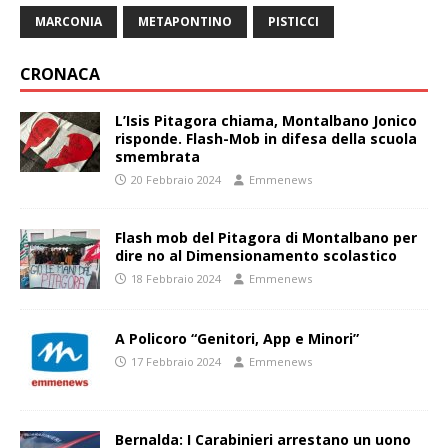
MARCONIA
METAPONTINO
PISTICCI
CRONACA
L’Isis Pitagora chiama, Montalbano Jonico
risponde. Flash-Mob in difesa della scuola
smembrata
20 Febbraio 2024
Emmenews
Flash mob del Pitagora di Montalbano per
dire no al Dimensionamento scolastico
18 Febbraio 2024
Emmenews
A Policoro “Genitori, App e Minori”
17 Febbraio 2024
Emmenews
Bernalda: I Carabinieri arrestano un uono