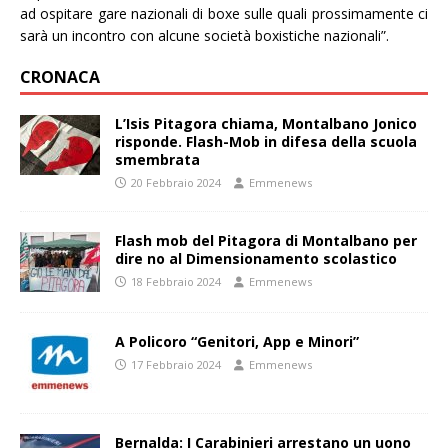
ad ospitare gare nazionali di boxe sulle quali prossimamente ci
sarà un incontro con alcune società boxistiche nazionali”.
CRONACA
L’Isis Pitagora chiama, Montalbano Jonico
risponde. Flash-Mob in difesa della scuola
smembrata
20 Febbraio 2024
Emmenews
Flash mob del Pitagora di Montalbano per
dire no al Dimensionamento scolastico
18 Febbraio 2024
Emmenews
A Policoro “Genitori, App e Minori”
17 Febbraio 2024
Emmenews
Bernalda: I Carabinieri arrestano un uono