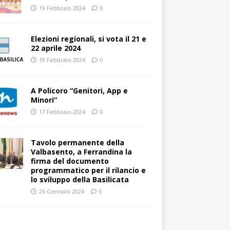
19 Febbraio 2024
0
Elezioni regionali, si vota il 21 e
22 aprile 2024
19 Febbraio 2024
0
A Policoro “Genitori, App e
Minori”
17 Febbraio 2024
0
Tavolo permanente della
Valbasento, a Ferrandina la
firma del documento
programmatico per il rilancio e
lo sviluppo della Basilicata
26 Gennaio 2024
0