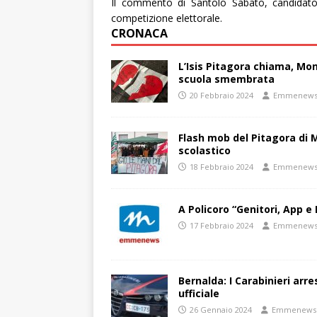
Il commento di
Santolo Sabato, candidato
competizione elettorale.
CRONACA
L’Isis Pitagora chiama, Mon
scuola smembrata
20 Febbraio 2024
Emmenew
Flash mob del Pitagora di
scolastico
18 Febbraio 2024
Emmenew
A Policoro “Genitori, App e 
17 Febbraio 2024
Emmenew
Bernalda: I Carabinieri arr
ufficiale
26 Gennaio 2024
Emmenews