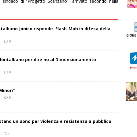
 sindaco di “Progetto Scanzano”, arrivato secondo nella
talbano Jonico risponde. Flash-Mob in difesa della
s
0
 Montalbano per dire no al Dimensionamento
s
0
Minori”
s
0
estano un uono per violenza e resistenza a pubblico
0