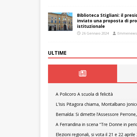
Biblioteca Stigliani: il pre
inviato una proposta di pro
istituzionale
26 Gennaio 2024
Emmenews
ULTIME
A Policoro A scuola di felicità
L’Isis Pitagora chiama, Montalbano Jonic
Bernalda: Si dimette l’Assessore Perrone,
A Ferrandina in scena “Tre Donne in peri
Elezioni regionali, si vota il 21 e 22 april