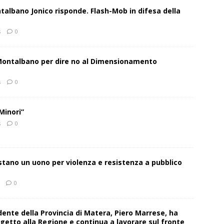
talbano Jonico risponde. Flash-Mob in difesa della
s
0
 Montalbano per dire no al Dimensionamento
s
0
Minori”
s
0
estano un uono per violenza e resistenza a pubblico
0
sidente della Provincia di Matera, Piero Marrese, ha
getto alla Regione e continua a lavorare sul fronte