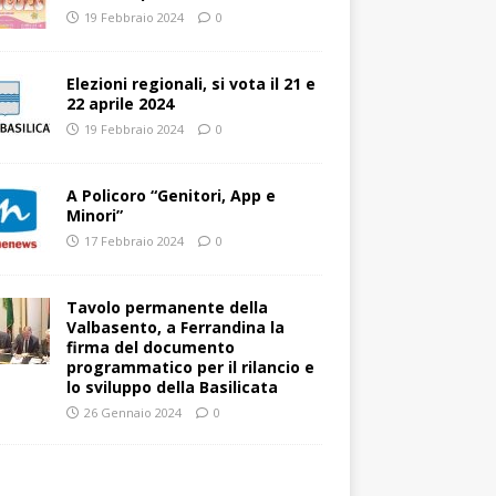
19 Febbraio 2024
0
Elezioni regionali, si vota il 21 e
22 aprile 2024
19 Febbraio 2024
0
A Policoro “Genitori, App e
Minori”
17 Febbraio 2024
0
Tavolo permanente della
Valbasento, a Ferrandina la
firma del documento
programmatico per il rilancio e
lo sviluppo della Basilicata
26 Gennaio 2024
0