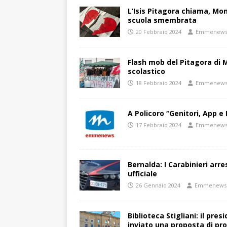
L’Isis Pitagora chiama, Mon
scuola smembrata
20 Febbraio 2024
Emmenew
Flash mob del Pitagora di
scolastico
18 Febbraio 2024
Emmenew
A Policoro “Genitori, App e 
17 Febbraio 2024
Emmenew
Bernalda: I Carabinieri arr
ufficiale
26 Gennaio 2024
Emmenews
Biblioteca Stigliani: il pre
inviato una proposta di pro