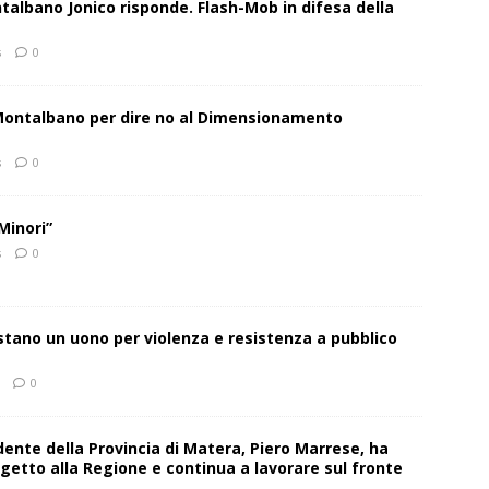
talbano Jonico risponde. Flash-Mob in difesa della
s
0
 Montalbano per dire no al Dimensionamento
s
0
Minori”
s
0
estano un uono per violenza e resistenza a pubblico
0
sidente della Provincia di Matera, Piero Marrese, ha
getto alla Regione e continua a lavorare sul fronte