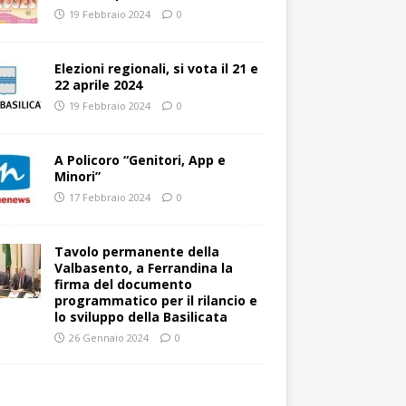
19 Febbraio 2024
0
Elezioni regionali, si vota il 21 e
22 aprile 2024
19 Febbraio 2024
0
A Policoro “Genitori, App e
Minori”
17 Febbraio 2024
0
Tavolo permanente della
Valbasento, a Ferrandina la
firma del documento
programmatico per il rilancio e
lo sviluppo della Basilicata
26 Gennaio 2024
0