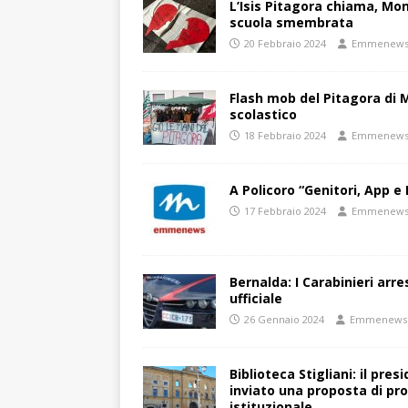
L’Isis Pitagora chiama, Mon
scuola smembrata
20 Febbraio 2024
Emmenew
Flash mob del Pitagora di
scolastico
18 Febbraio 2024
Emmenew
A Policoro “Genitori, App e 
17 Febbraio 2024
Emmenew
Bernalda: I Carabinieri arr
ufficiale
26 Gennaio 2024
Emmenews
Biblioteca Stigliani: il pre
inviato una proposta di pro
istituzionale