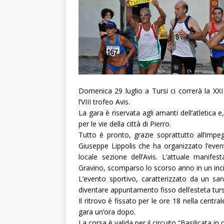
Domenica 29 luglio a Tursi ci correrà la XXI
l’VIII trofeo Avis.
La gara è riservata agli amanti dell’atletica 
per le vie della città di Pierro.
Tutto è pronto, grazie soprattutto all’impe
Giuseppe Lippolis che ha organizzato l’event
locale sezione dell’Avis. L’attuale manife
Gravino, scomparso lo scorso anno in un inc
L’evento sportivo, caratterizzato da un sa
diventare appuntamento fisso dell’esteta turs
Il ritrovo è fissato per le ore 18 nella centr
gara un’ora dopo.
La corsa è valida per il circuito “Basilicata in