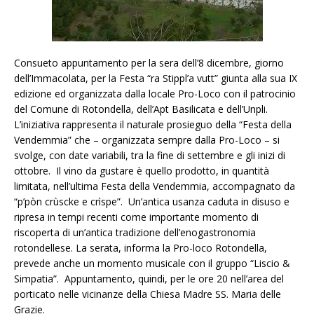
Consueto appuntamento per la sera dell’8 dicembre, giorno
dell’Immacolata, per la Festa “ra Stippl’a vutt” giunta alla sua IX
edizione ed organizzata dalla locale Pro-Loco con il patrocinio
del Comune di Rotondella, dell’Apt Basilicata e dell’Unpli.
L’iniziativa rappresenta il naturale prosieguo della “Festa della
Vendemmia” che – organizzata sempre dalla Pro-Loco – si
svolge, con date variabili, tra la fine di settembre e gli inizi di
ottobre. Il vino da gustare è quello prodotto, in quantità
limitata, nell’ultima Festa della Vendemmia, accompagnato da
“p’pòn crùscke e crìspe”. Un’antica usanza caduta in disuso e
ripresa in tempi recenti come importante momento di
riscoperta di un’antica tradizione dell’enogastronomia
rotondellese. La serata, informa la Pro-loco Rotondella,
prevede anche un momento musicale con il gruppo “Liscio &
Simpatia”. Appuntamento, quindi, per le ore 20 nell’area del
porticato nelle vicinanze della Chiesa Madre SS. Maria delle
Grazie.