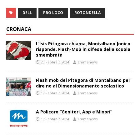
DELL
PRO LOCO
ROTONDELLA
CRONACA
L’Isis Pitagora chiama, Montalbano Jonico
risponde. Flash-Mob in difesa della scuola
smembrata
20 Febbraio 2024
Emmenews
Flash mob del Pitagora di Montalbano per
dire no al Dimensionamento scolastico
18 Febbraio 2024
Emmenews
A Policoro “Genitori, App e Minori”
17 Febbraio 2024
Emmenews