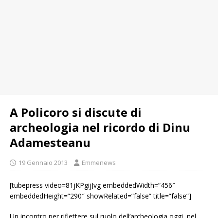
A Policoro si discute di
archeologia nel ricordo di Dinu
Adamesteanu
19 Gennaio 2013
Emmenews
[tubepress video=81jKPgijJvg embeddedWidth=”456″
embeddedHeight=”290″ showRelated=”false” title=”false”]
Un incontro per riflettere sul ruolo dell’archeologia oggi, nel