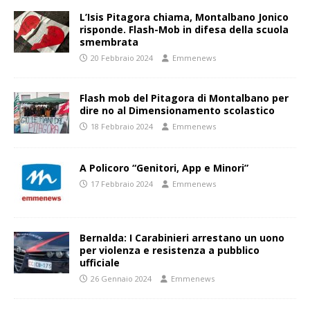
L’Isis Pitagora chiama, Montalbano Jonico
risponde. Flash-Mob in difesa della scuola
smembrata
20 Febbraio 2024
Emmenews
Flash mob del Pitagora di Montalbano per
dire no al Dimensionamento scolastico
18 Febbraio 2024
Emmenews
A Policoro “Genitori, App e Minori”
17 Febbraio 2024
Emmenews
Bernalda: I Carabinieri arrestano un uono
per violenza e resistenza a pubblico
ufficiale
26 Gennaio 2024
Emmenews