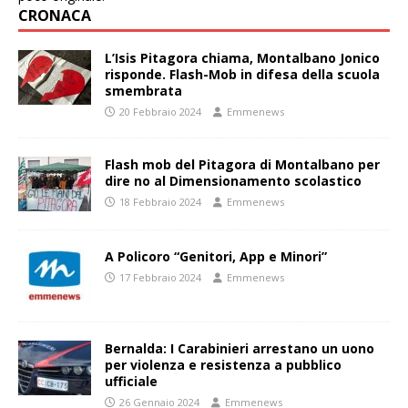
CRONACA
L’Isis Pitagora chiama, Montalbano Jonico
risponde. Flash-Mob in difesa della scuola
smembrata
20 Febbraio 2024
Emmenews
Flash mob del Pitagora di Montalbano per
dire no al Dimensionamento scolastico
18 Febbraio 2024
Emmenews
A Policoro “Genitori, App e Minori”
17 Febbraio 2024
Emmenews
Bernalda: I Carabinieri arrestano un uono
per violenza e resistenza a pubblico
ufficiale
26 Gennaio 2024
Emmenews