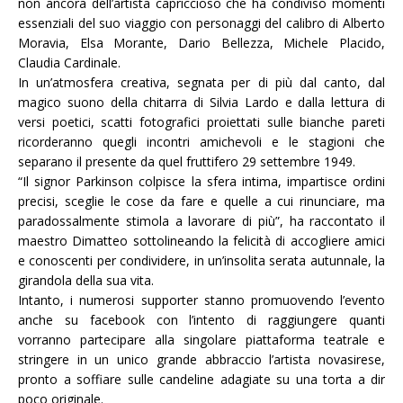
non ancora dell’artista capriccioso che ha condiviso momenti
essenziali del suo viaggio con personaggi del calibro di Alberto
Moravia, Elsa Morante, Dario Bellezza, Michele Placido,
Claudia Cardinale.
In un’atmosfera creativa, segnata per di più dal canto, dal
magico suono della chitarra di Silvia Lardo e dalla lettura di
versi poetici, scatti fotografici proiettati sulle bianche pareti
ricorderanno quegli incontri amichevoli e le stagioni che
separano il presente da quel fruttifero 29 settembre 1949.
“
Il signor Parkinson colpisce la sfera intima, impartisce ordini
precisi, sceglie le cose da fare e quelle a cui rinunciare, ma
paradossalmente stimola a lavorare di più”, ha raccontato il
maestro Dimatteo sottolineando la felicità di accogliere amici
e conoscenti per condividere, in un’insolita serata autunnale, la
girandola della sua vita.
Intanto, i numerosi supporter stanno promuovendo l’evento
anche su facebook con l’intento di raggiungere quanti
vorranno partecipare alla singolare piattaforma teatrale e
stringere in un unico grande abbraccio l’artista novasirese,
pronto a soffiare sulle candeline adagiate su una torta a dir
poco originale.