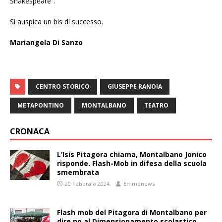
Shakespeare”.
Si auspica un bis di successo.
Mariangela Di Sanzo
CENTRO STORICO
GIUSEPPE RANOIA
METAPONTINO
MONTALBANO
TEATRO
CRONACA
L’Isis Pitagora chiama, Montalbano Jonico
risponde. Flash-Mob in difesa della scuola
smembrata
20 Febbraio 2024
Emmenews
Flash mob del Pitagora di Montalbano per
dire no al Dimensionamento scolastico