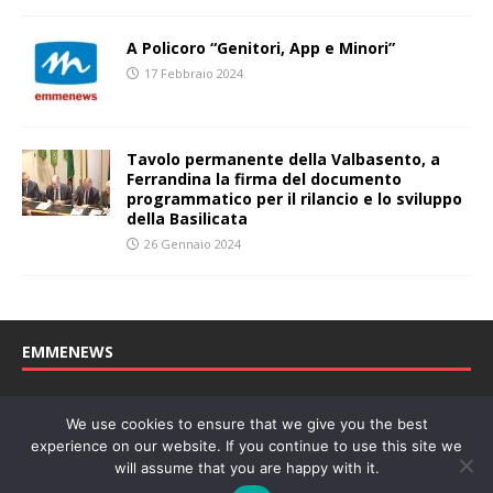
A Policoro “Genitori, App e Minori”
17 Febbraio 2024
Tavolo permanente della Valbasento, a
Ferrandina la firma del documento
programmatico per il rilancio e lo sviluppo
della Basilicata
26 Gennaio 2024
EMMENEWS
Testata registrata al Tribunale di Matera, reg. n. 04/2011 del
We use cookies to ensure that we give you the best
27/04/2011. Direttore Responsabile: Concetta Monzo, Editore: Deah
experience on our website. If you continue to use this site we
soc. coop. P. Iva: 01219430772
will assume that you are happy with it.
Website powered by
Welan
, un marchio di
WeNetwork SRL