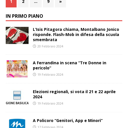
1
2
…
9
»
IN PRIMO PIANO
L’Isis Pitagora chiama, Montalbano Jonico
risponde. Flash-Mob in difesa della scuola
smembrata
20 Febbraio 2024
A Ferrandina in scena “Tre Donne in
pericolo”
19 Febbraio 2024
Elezioni regionali, si vota il 21 e 22 aprile
2024
19 Febbraio 2024
A Policoro “Genitori, App e Minori”
17 Febbraio 2024