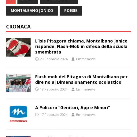
MONTALBANO JONICO
POESIE
CRONACA
L’Isis Pitagora chiama, Montalbano Jonico
risponde. Flash-Mob in difesa della scuola
smembrata
20 Febbraio 2024
Emmenews
Flash mob del Pitagora di Montalbano per
dire no al Dimensionamento scolastico
18 Febbraio 2024
Emmenews
A Policoro “Genitori, App e Minori”
17 Febbraio 2024
Emmenews