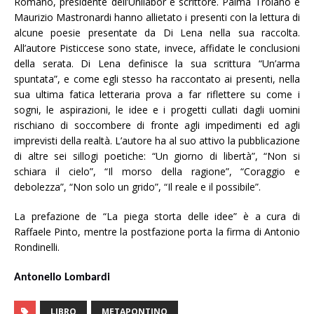
Romano, presidente dell’Unilabor e scrittore. Palma Troiano e
Maurizio Mastronardi hanno allietato i presenti con la lettura di
alcune poesie presentate da Di Lena nella sua raccolta.
All’autore Pisticcese sono state, invece, affidate le conclusioni
della serata. Di Lena definisce la sua scrittura “Un’arma
spuntata”, e come egli stesso ha raccontato ai presenti, nella
sua ultima fatica letteraria prova a far riflettere su come i
sogni, le aspirazioni, le idee e i progetti cullati dagli uomini
rischiano di soccombere di fronte agli impedimenti ed agli
imprevisti della realtà. L’autore ha al suo attivo la pubblicazione
di altre sei sillogi poetiche: “Un giorno di libertà”, “Non si
schiara il cielo”, “Il morso della ragione”, “Coraggio e
debolezza”, “Non solo un grido”, “Il reale e il possibile”.
La prefazione de “La piega storta delle idee” è a cura di
Raffaele Pinto, mentre la postfazione porta la firma di Antonio
Rondinelli.
Antonello Lombardi
LIBRO
METAPONTINO