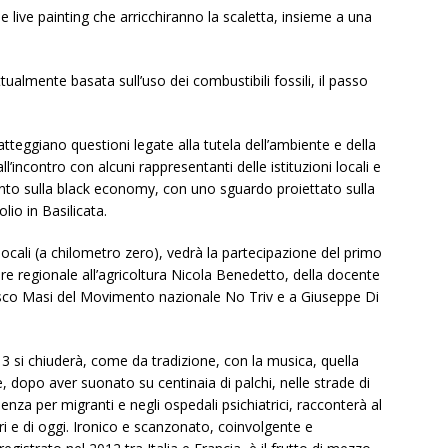
live painting che arricchiranno la scaletta, insieme a una
ttualmente basata sull’uso dei combustibili fossili, il passo
tratteggiano questioni legate alla tutela dell’ambiente e della
ll’incontro con alcuni rappresentanti delle istituzioni locali e
punto sulla black economy, con uno sguardo proiettato sulla
olio in Basilicata.
ci locali (a chilometro zero), vedrà la partecipazione del primo
sore regionale all’agricoltura Nicola Benedetto, della docente
cesco Masi del Movimento nazionale No Triv e a Giuseppe Di
3 si chiuderà, come da tradizione, con la musica, quella
 dopo aver suonato su centinaia di palchi, nelle strade di
lienza per migranti e negli ospedali psichiatrici, racconterà al
ieri e di oggi. Ironico e scanzonato, coinvolgente e