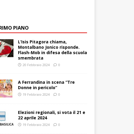
PRIMO PIANO
L’Isis Pitagora chiama,
Montalbano Jonico risponde.
Flash-Mob in difesa della scuola
smembrata
20 Febbraio 2024
0
A Ferrandina in scena “Tre
Donne in pericolo”
19 Febbraio 2024
0
Elezioni regionali, si vota il 21 e
22 aprile 2024
19 Febbraio 2024
0