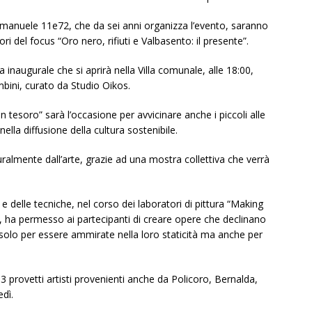
Emanuele 11e72, che da sei anni organizza l’evento, saranno
i del focus “Oro nero, rifiuti e Valbasento: il presente”.
 inaugurale che si aprirà nella Villa comunale, alle 18:00,
ini, curato da Studio Oikos.
n tesoro” sarà l’occasione per avvicinare anche i piccoli alle
nella diffusione della cultura sostenibile.
turalmente dall’arte, grazie ad una mostra collettiva che verrà
e delle tecniche, nel corso dei laboratori di pittura “Making
le, ha permesso ai partecipanti di creare opere che declinano
 solo per essere ammirate nella loro staticità ma anche per
 13 provetti artisti provenienti anche da Policoro, Bernalda,
edì.