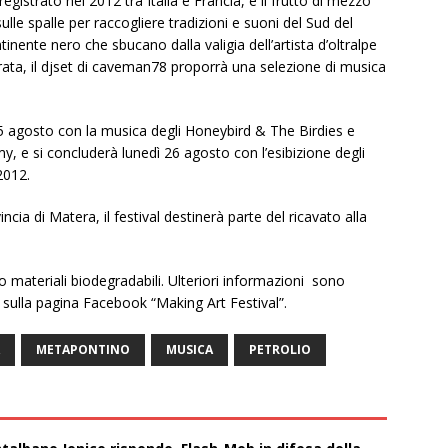
gistrato nel 2012 tra Italia e Francia, è il frutto di mezzo
sulle spalle per raccogliere tradizioni e suoni del Sud del
nente nero che sbucano dalla valigia dell’artista d’oltralpe
rata, il djset di caveman78 proporrà una selezione di musica
5 agosto con la musica degli Honeybird & The Birdies e
my, e si concluderà lunedì 26 agosto con l’esibizione degli
 2012.
cia di Matera, il festival destinerà parte del ricavato alla
olo materiali biodegradabili. Ulteriori informazioni sono
 sulla pagina Facebook “Making Art Festival”.
METAPONTINO
MUSICA
PETROLIO