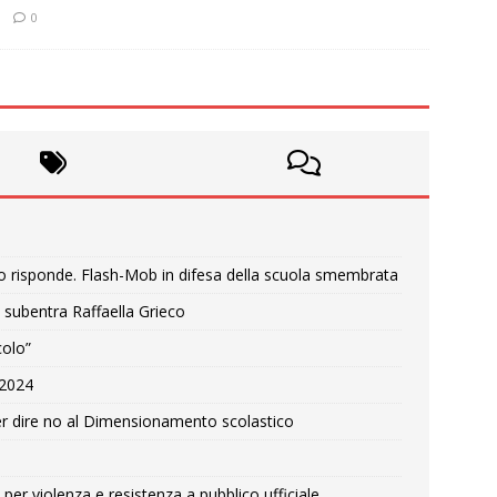
0
o risponde. Flash-Mob in difesa della scuola smembrata
 subentra Raffaella Grieco
colo”
e 2024
r dire no al Dimensionamento scolastico
per violenza e resistenza a pubblico ufficiale