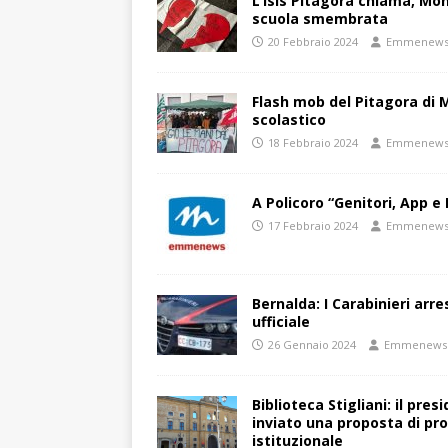
L’Isis Pitagora chiama, Mon
scuola smembrata
20 Febbraio 2024
Emmenew
Flash mob del Pitagora di
scolastico
18 Febbraio 2024
Emmenew
A Policoro “Genitori, App e 
17 Febbraio 2024
Emmenew
Bernalda: I Carabinieri arr
ufficiale
26 Gennaio 2024
Emmenews
Biblioteca Stigliani: il pre
inviato una proposta di pro
istituzionale