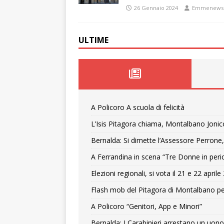
26 Gennaio 2024
Emmenews
ULTIME
A Policoro A scuola di felicità
L’Isis Pitagora chiama, Montalbano Jonic
Bernalda: Si dimette l’Assessore Perrone,
A Ferrandina in scena “Tre Donne in peri
Elezioni regionali, si vota il 21 e 22 april
Flash mob del Pitagora di Montalbano pe
A Policoro “Genitori, App e Minori”
Bernalda: I Carabinieri arrestano un uono 