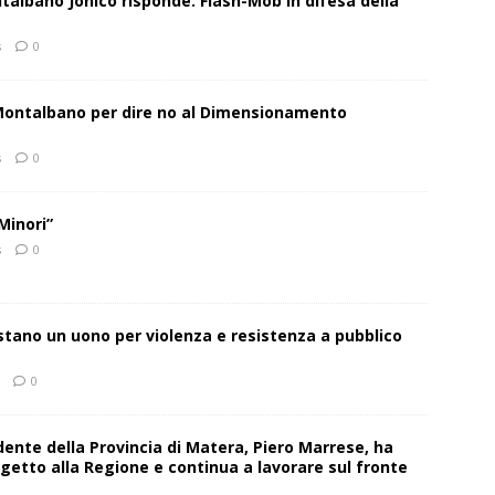
talbano Jonico risponde. Flash-Mob in difesa della
s
0
 Montalbano per dire no al Dimensionamento
s
0
Minori”
s
0
estano un uono per violenza e resistenza a pubblico
0
sidente della Provincia di Matera, Piero Marrese, ha
getto alla Regione e continua a lavorare sul fronte