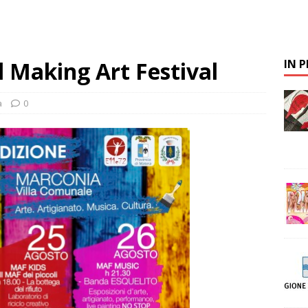
l Making Art Festival
IN 
a
0