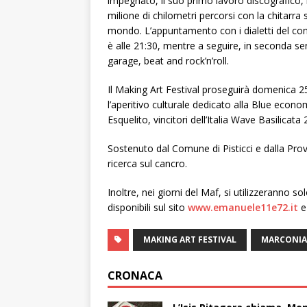
impegnato, il suo primo lavoro discografico, re
milione di chilometri percorsi con la chitarra 
mondo. L’appuntamento con i dialetti del conti
è alle 21:30, mentre a seguire, in seconda se
garage, beat and rock’n’roll.
Il Making Art Festival proseguirà domenica 2
l’aperitivo culturale dedicato alla Blue econo
Esquelito, vincitori dell’Italia Wave Basilicata
Sostenuto dal Comune di Pisticci e dalla Provin
ricerca sul cancro.
Inoltre, nei giorni del Maf, si utilizzeranno s
disponibili sul sito
www.emanuele11e72.it
e
MAKING ART FESTIVAL
MARCONIA
CRONACA