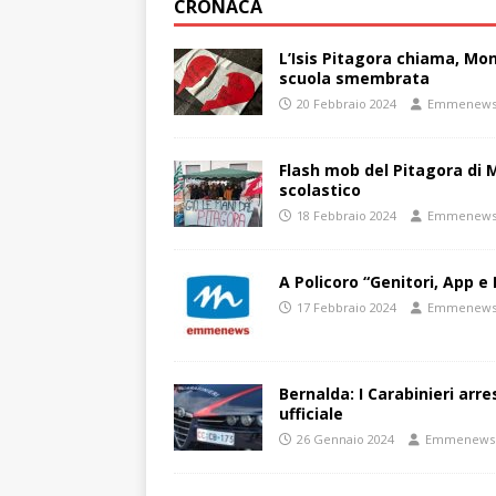
CRONACA
L’Isis Pitagora chiama, Mon
scuola smembrata
20 Febbraio 2024
Emmenew
Flash mob del Pitagora di
scolastico
18 Febbraio 2024
Emmenew
A Policoro “Genitori, App e 
17 Febbraio 2024
Emmenew
Bernalda: I Carabinieri arr
ufficiale
26 Gennaio 2024
Emmenews