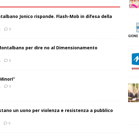
talbano Jonico risponde. Flash-Mob in difesa della
s
0
 Montalbano per dire no al Dimensionamento
s
0
Minori”
s
0
estano un uono per violenza e resistenza a pubblico
0