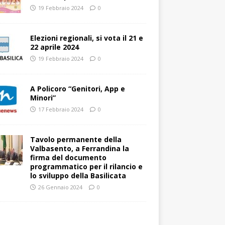
19 Febbraio 2024
0
Elezioni regionali, si vota il 21 e
22 aprile 2024
19 Febbraio 2024
0
A Policoro “Genitori, App e
Minori”
17 Febbraio 2024
0
Tavolo permanente della
Valbasento, a Ferrandina la
firma del documento
programmatico per il rilancio e
lo sviluppo della Basilicata
26 Gennaio 2024
0