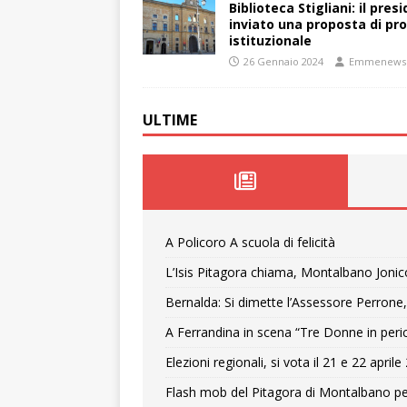
Biblioteca Stigliani: il pre
inviato una proposta di pro
istituzionale
26 Gennaio 2024
Emmenews
ULTIME
A Policoro A scuola di felicità
L’Isis Pitagora chiama, Montalbano Jonic
Bernalda: Si dimette l’Assessore Perrone,
A Ferrandina in scena “Tre Donne in peri
Elezioni regionali, si vota il 21 e 22 april
Flash mob del Pitagora di Montalbano pe