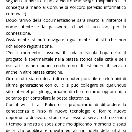
seguente indirizzo di posta elettronica: sic@cittadipolicoro.it o
consegna a mano al Comune di Policoro (servizio informatico
comunale).
Dopo l’arrivo della documentazione sarà inviato al mittente il
nome utente e la password, chiavi di accesso, per la
connessione.
Ovviamente si può navigare ugualmente sui siti che non
richiedono registrazione.
“
Per il momento –osserva il sindaco Nicola Lopatriello- il
progetto è sperimentale nella piazza storica della città e se i
risultati saranno buoni cercheremo di estendere il servizio
anche in altre piazze cittadine.
Ormai tutti siamo dotati di computer portatile e telefonini di
ultima generazione con cui ci si può collegare su qualunque
sito internet per gli aggiornamenti che riteniamo opportuni, o
soltanto per controllare la posta elettronica.
Con il wi – fi a Policoro ci proponiamo di diffondere la
conoscenza e l’uso di nuove tecnologie e fornire nuove
opportunità di lavoro, studio e accesso ai servizi ottimizzando
il tempo a nostra disposizione moltiplicando momenti e spazi
della vita pubblica e privata ed alcuni luoghi della città si