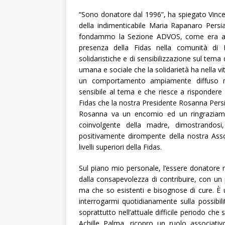
“Sono donatore dal 1996”, ha spiegato Vincen
della indimenticabile Maria Rapanaro Persi
fondammo la Sezione ADVOS, come era allo
presenza della Fidas nella comunità di 
solidaristiche e di sensibilizzazione sul tem
umana e sociale che la solidarietà ha nella v
un comportamento ampiamente diffuso ne
sensibile al tema e che riesce a rispondere
Fidas che la nostra Presidente Rosanna Persi
Rosanna va un encomio ed un ringraziame
coinvolgente della madre, dimostrandosi,
positivamente dirompente della nostra Asso
livelli superiori della Fidas.
Sul piano mio personale, l’essere donatore
dalla consapevolezza di contribuire, con u
ma che so esistenti e bisognose di cure. È
interrogarmi quotidianamente sulla possibilit
soprattutto nell’attuale difficile periodo ch
Achille Palma, ricopro un ruolo associativ