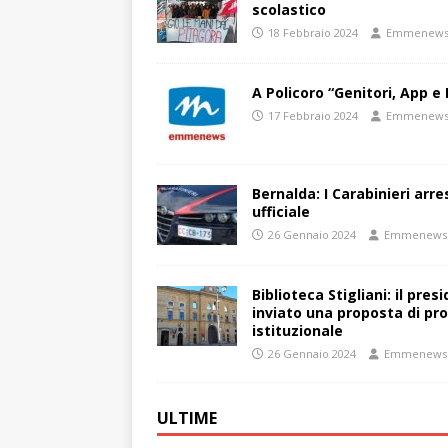
scolastico
18 Febbraio 2024
Emmenew
A Policoro “Genitori, App e 
17 Febbraio 2024
Emmenew
Bernalda: I Carabinieri arr
ufficiale
26 Gennaio 2024
Emmenews
Biblioteca Stigliani: il pre
inviato una proposta di pro
istituzionale
26 Gennaio 2024
Emmenews
ULTIME