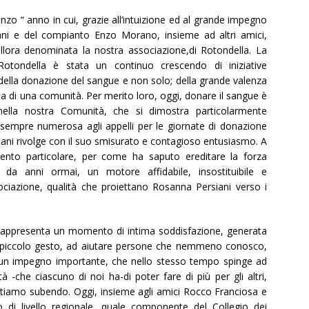
zo “ anno in cui, grazie all’intuizione ed al grande impegno
ani e del compianto Enzo Morano, insieme ad altri amici,
ra denominata la nostra associazione,di Rotondella. La
Rotondella è stata un continuo crescendo di iniziative
a della donazione del sangue e non solo; della grande valenza
ita di una comunità. Per merito loro, oggi, donare il sangue è
lla nostra Comunità, che si dimostra particolarmente
 sempre numerosa agli appelli per le giornate di donazione
ani rivolge con il suo smisurato e contagioso entusiasmo. A
nto particolare, per come ha saputo ereditare la forza
 da anni ormai, un motore affidabile, insostituibile e
ciazione, qualità che proiettano Rosanna Persiani verso i
 rappresenta un momento di intima soddisfazione, generata
n piccolo gesto, ad aiutare persone che nemmeno conosco,
 un impegno importante, che nello stesso tempo spinge ad
à -che ciascuno di noi ha-di poter fare di più per gli altri,
e stiamo subendo. Oggi, insieme agli amici Rocco Franciosa e
o di livello regionale, quale componente del Collegio dei