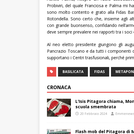
Probiviri, del quale Franciosa e Palma mi h
sono molto contento e grato alla Fidas Basi
Rotondella. Sono certo che, insieme agli a
con grande buonsenso, confidando nell’armo
deve sempre prevalere nei rapporti tra i soci ed
Al neo eletto presidente giungono gli augu
Pancrazio Toscano e da tutti i componenti d
supportano i Centri trasfusionali, perché prima 
BASILICATA
FIDAS
METAPON
CRONACA
L’Isis Pitagora chiama, Mon
scuola smembrata
20 Febbraio 2024
Emmenew
Flash mob del Pitagora di