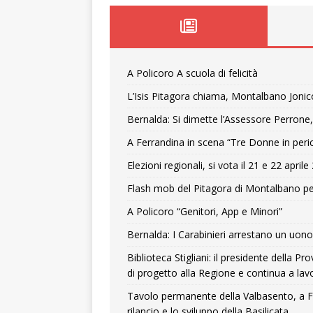
A Policoro A scuola di felicità
L’Isis Pitagora chiama, Montalbano Jonic
Bernalda: Si dimette l’Assessore Perrone,
A Ferrandina in scena “Tre Donne in peri
Elezioni regionali, si vota il 21 e 22 april
Flash mob del Pitagora di Montalbano pe
A Policoro “Genitori, App e Minori”
Bernalda: I Carabinieri arrestano un uono 
Biblioteca Stigliani: il presidente della 
di progetto alla Regione e continua a lavo
Tavolo permanente della Valbasento, a F
rilancio e lo sviluppo della Basilicata