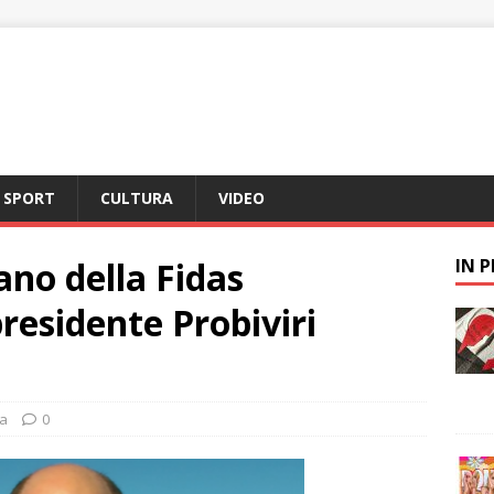
SPORT
CULTURA
VIDEO
no della Fidas
IN 
residente Probiviri
a
0