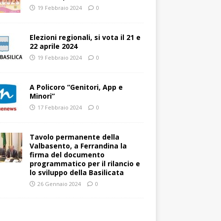
19 Febbraio 2024
0
Elezioni regionali, si vota il 21 e
22 aprile 2024
19 Febbraio 2024
0
A Policoro “Genitori, App e
Minori”
17 Febbraio 2024
0
Tavolo permanente della
Valbasento, a Ferrandina la
firma del documento
programmatico per il rilancio e
lo sviluppo della Basilicata
26 Gennaio 2024
0