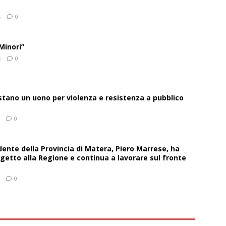
s
0
Minori”
s
0
estano un uono per violenza e resistenza a pubblico
0
sidente della Provincia di Matera, Piero Marrese, ha
getto alla Regione e continua a lavorare sul fronte
0