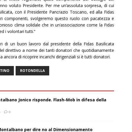
anno voluto Presidente. Per me un’assoluta sorpresa, di cui
licata, con il Presidente Pancrazio Toscano, ed alla Fidas
ltri componenti, svolgeremo questo ruolo con pacatezza e
nioso clima solidale che in un’associazione come la Fidas
 i volontari tutti.”
ri di un buon lavoro dal presidente della Fidas Basilicata
el direttivo a nome dei tanti donatori che quotidianamente
ancora di ricoprire incarichi dirigenziali si è tutti donatori.
TINO
ROTONDELLA
talbano Jonico risponde. Flash-Mob in difesa della
s
0
 Montalbano per dire no al Dimensionamento