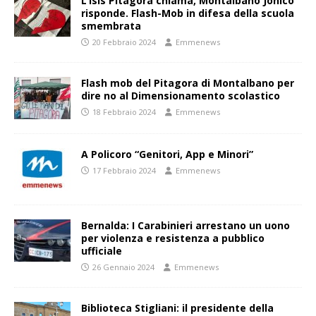
L’Isis Pitagora chiama, Montalbano Jonico
risponde. Flash-Mob in difesa della scuola
smembrata
20 Febbraio 2024
Emmenews
Flash mob del Pitagora di Montalbano per
dire no al Dimensionamento scolastico
18 Febbraio 2024
Emmenews
A Policoro “Genitori, App e Minori”
17 Febbraio 2024
Emmenews
Bernalda: I Carabinieri arrestano un uono
per violenza e resistenza a pubblico
ufficiale
26 Gennaio 2024
Emmenews
Biblioteca Stigliani: il presidente della