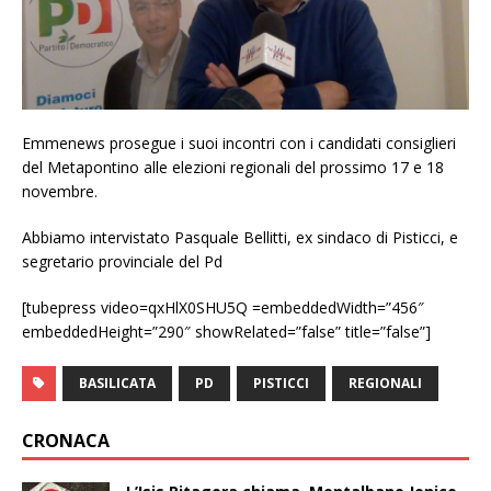
Emmenews prosegue i suoi incontri con i candidati consiglieri
del Metapontino alle elezioni regionali del prossimo 17 e 18
novembre.
Abbiamo intervistato Pasquale Bellitti, ex sindaco di Pisticci, e
segretario provinciale del Pd
[tubepress video=qxHlX0SHU5Q =embeddedWidth=”456″
embeddedHeight=”290″ showRelated=”false” title=”false”]
BASILICATA
PD
PISTICCI
REGIONALI
CRONACA