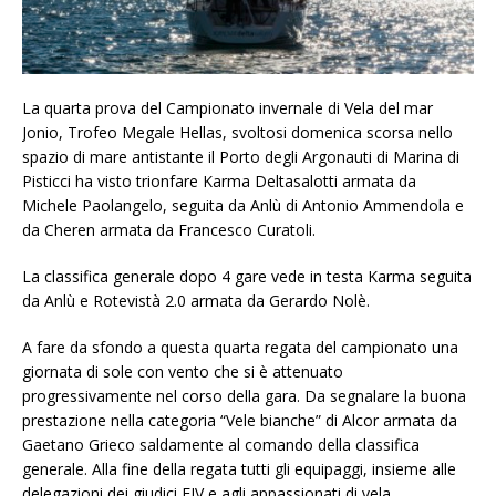
La quarta prova del Campionato invernale di Vela del mar
Jonio, Trofeo Megale Hellas, svoltosi domenica scorsa nello
spazio di mare antistante il Porto degli Argonauti di Marina di
Pisticci ha visto trionfare Karma Deltasalotti armata da
Michele Paolangelo, seguita da Anlù di Antonio Ammendola e
da Cheren armata da Francesco Curatoli.
La classifica generale dopo 4 gare vede in testa Karma seguita
da Anlù e Rotevistà 2.0 armata da Gerardo Nolè.
A fare da sfondo a questa quarta regata del campionato una
giornata di sole con vento che si è attenuato
progressivamente nel corso della gara. Da segnalare la buona
prestazione nella categoria “Vele bianche” di Alcor armata da
Gaetano Grieco saldamente al comando della classifica
generale. Alla fine della regata tutti gli equipaggi, insieme alle
delegazioni dei giudici FIV e agli appassionati di vela