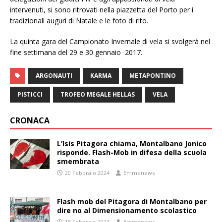
intervenuti, si sono ritrovati nella piazzetta del Porto per i
tradizionali auguri di Natale e le foto di rito.
La quinta gara del Campionato Invernale di vela si svolgerà nel
fine settimana del 29 e 30 gennaio 2017.
ARGONAUTI
KARMA
METAPONTINO
PISTICCI
TROFEO MEGALE HELLAS
VELA
CRONACA
L’Isis Pitagora chiama, Montalbano Jonico
risponde. Flash-Mob in difesa della scuola
smembrata
20 Febbraio 2024
Emmenews
Flash mob del Pitagora di Montalbano per
dire no al Dimensionamento scolastico
18 Febbraio 2024
Emmenews