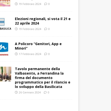
19 Febbraio 2024
0
Elezioni regionali, si vota il 21 e
22 aprile 2024
19 Febbraio 2024
0
A Policoro “Genitori, App e
Minori”
17 Febbraio 2024
0
Tavolo permanente della
Valbasento, a Ferrandina la
firma del documento
programmatico per il rilancio e
lo sviluppo della Basilicata
26 Gennaio 2024
0