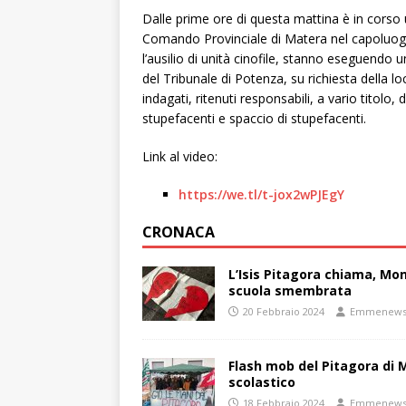
Dalle prime ore di questa mattina è in corso 
Comando Provinciale di Matera nel capoluogo 
l’ausilio di unità cinofile, stanno eseguendo 
del Tribunale di Potenza, su richiesta della lo
indagati, ritenuti responsabili, a vario titolo, 
stupefacenti e spaccio di stupefacenti.
Link al video:
https://we.tl/t-jox2wPJEgY
CRONACA
L’Isis Pitagora chiama, Mon
scuola smembrata
20 Febbraio 2024
Emmenew
Flash mob del Pitagora di
scolastico
18 Febbraio 2024
Emmenew