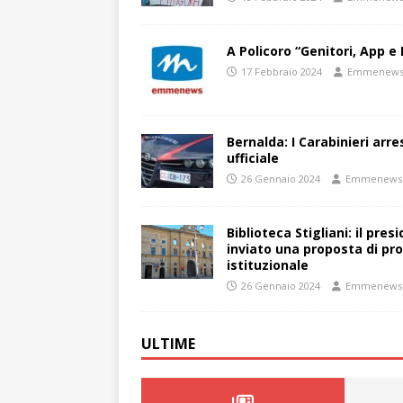
A Policoro “Genitori, App e 
17 Febbraio 2024
Emmenew
Bernalda: I Carabinieri arr
ufficiale
26 Gennaio 2024
Emmenews
Biblioteca Stigliani: il pre
inviato una proposta di pro
istituzionale
26 Gennaio 2024
Emmenews
ULTIME