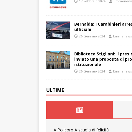
17 Febbraio 2024
Emmenew
Bernalda: I Carabinieri arr
ufficiale
26 Gennaio 2024
Emmenews
Biblioteca Stigliani: il pre
inviato una proposta di pro
istituzionale
26 Gennaio 2024
Emmenews
ULTIME
A Policoro A scuola di felicità