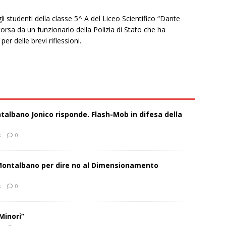
 studenti della classe 5^ A del Liceo Scientifico “Dante
corsa da un funzionario della Polizia di Stato che ha
er delle brevi riflessioni.
talbano Jonico risponde. Flash-Mob in difesa della
s
0
 Montalbano per dire no al Dimensionamento
s
0
Minori”