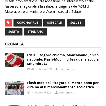
Di tale problematiche, l’Associazione ha interessato anche
l’assessore regionale alla salute, la dirigenza dell’ASM di
Matera, oltre al Ministro e Viceministro alla Salute.
CORONAVIRUS
OSPEDALE
SALUTE
SANITÀ
STIGLIANO
CRONACA
L’Isis Pitagora chiama, Montalbano Jonico
risponde. Flash-Mob in difesa della scuola
smembrata
20 Febbraio 2024
Emmenews
Flash mob del Pitagora di Montalbano per
dire no al Dimensionamento scolastico
18 Febbraio 2024
Emmenews