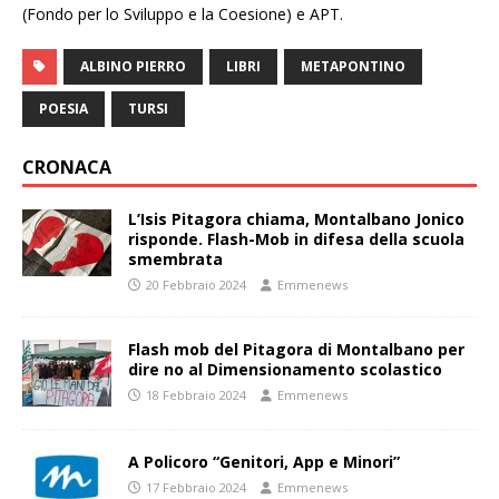
(Fondo per lo Sviluppo e la Coesione) e APT.
ALBINO PIERRO
LIBRI
METAPONTINO
POESIA
TURSI
CRONACA
L’Isis Pitagora chiama, Montalbano Jonico
risponde. Flash-Mob in difesa della scuola
smembrata
20 Febbraio 2024
Emmenews
Flash mob del Pitagora di Montalbano per
dire no al Dimensionamento scolastico
18 Febbraio 2024
Emmenews
A Policoro “Genitori, App e Minori”
17 Febbraio 2024
Emmenews