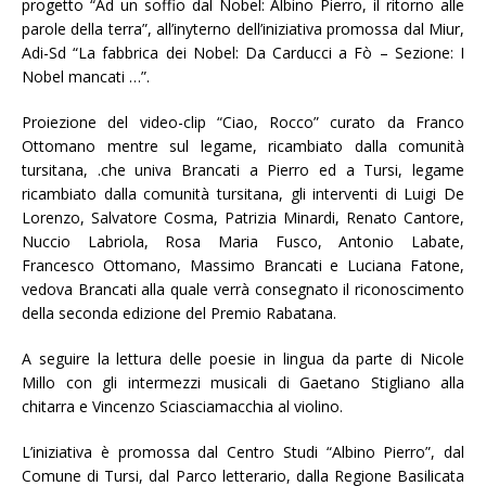
progetto “Ad un soffio dal Nobel: Albino Pierro, il ritorno alle
parole della terra”, all’inyterno dell’iniziativa promossa dal Miur,
Adi-Sd “La fabbrica dei Nobel: Da Carducci a Fò – Sezione: I
Nobel mancati …”.
Proiezione del video-clip “Ciao, Rocco” curato da Franco
Ottomano mentre sul legame, ricambiato dalla comunità
tursitana, .che univa Brancati a Pierro ed a Tursi, legame
ricambiato dalla comunità tursitana, gli interventi di Luigi De
Lorenzo, Salvatore Cosma, Patrizia Minardi, Renato Cantore,
Nuccio Labriola, Rosa Maria Fusco, Antonio Labate,
Francesco Ottomano, Massimo Brancati e Luciana Fatone,
vedova Brancati alla quale verrà consegnato il riconoscimento
della seconda edizione del Premio Rabatana.
A seguire la lettura delle poesie in lingua da parte di Nicole
Millo con gli intermezzi musicali di Gaetano Stigliano alla
chitarra e Vincenzo Sciasciamacchia al violino.
L’iniziativa è promossa dal Centro Studi “Albino Pierro”, dal
Comune di Tursi, dal Parco letterario, dalla Regione Basilicata