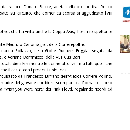
to dal veloce Donato Becce, atleta della polisportiva Rocco
sato sul circuito, che domenica scorsa si aggiudicato l’VIII
ncolino, che ha vinto anche la Coppa Avis, il premio spettante
ente Maurizio Carlomagno, della Correrepollino.
arianna Sollazzo, della Globe Runners Foggia, seguita da
na, e Adriana Dammicco, della ASF Cus Bari.
totale dieci km mentre le donne otto km, ma tutti quelli che
e il cesto con i prodotti tipici locali.
quistato da Francesco Lufrano dell’Atletica Correre Pollino,
a, madre del giovane corridore scomparso a Roma lo scorso
a “Wish you were here” dei Pink Floyd, regalando ricordi ed