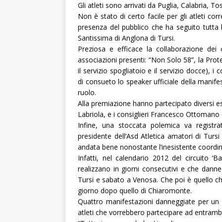
Gli atleti sono arrivati da Puglia, Calabria, 
Non è stato di certo facile per gli atleti co
presenza del pubblico che ha seguito tutta 
Santissima di Anglona di Tursi.
Preziosa e efficace la collaborazione dei c
associazioni presenti: “Non Solo 58”, la Prot
il servizio spogliatoio e il servizio docce), 
di consueto lo speaker ufficiale della manife
ruolo.
Alla premiazione hanno partecipato diversi e
Labriola, e i consiglieri Francesco Ottomano
Infine, una stoccata polemica va registr
presidente dell’Asd Atletica amatori di Turs
andata bene nonostante l’inesistente coordin
Infatti, nel calendario 2012 del circuito ‘B
realizzano in giorni consecutivi e che dan
Tursi e sabato a Venosa. Che poi è quello che 
giorno dopo quello di Chiaromonte.
Quattro manifestazioni danneggiate per un
atleti che vorrebbero partecipare ad entra