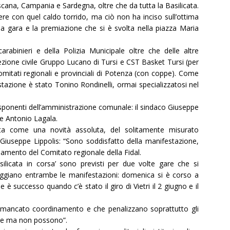
Toscana, Campania e Sardegna, oltre che da tutta la Basilicata.
rrere con quel caldo torrido, ma ciò non ha inciso sull’ottima
la gara e la premiazione che si è svolta nella piazza Maria
arabinieri e della Polizia Municipale oltre che delle altre
ezione civile Gruppo Lucano di Tursi e CST Basket Tursi (per
i comitati regionali e provinciali di Potenza (con coppe). Come
stazione è stato Tonino Rondinelli, ormai specializzatosi nel
sponenti dell’amministrazione comunale: il sindaco Giuseppe
 e Antonio Lagala.
ata come una novità assoluta, del solitamente misurato
i Giuseppe Lippolis: “Sono soddisfatto della manifestazione,
amento del Comitato regionale della Fidal.
asilicata in corsa’ sono previsti per due volte gare che si
neggiano entrambe le manifestazioni: domenica si è corso a
è successo quando c’è stato il giro di Vietri il 2 giugno e il
 mancato coordinamento e che penalizzano soprattutto gli
mbe ma non possono”.