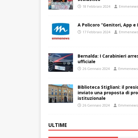
18 Febbraio 2024
Emmenew
A Policoro “Genitori, App e 
17 Febbraio 2024
Emmenew
Bernalda: I Carabinieri arr
ufficiale
26 Gennaio 2024
Emmenews
Biblioteca Stigliani: il pre
inviato una proposta di pro
istituzionale
26 Gennaio 2024
Emmenews
ULTIME