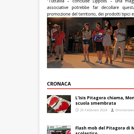
“
Tuttavia – conclude Lippolis – una maggio
associative potrebbe far decollare ques
promozione del territorio, dei prodotti tipici 
CRONACA
L’Isis Pitagora chiama, Mon
scuola smembrata
20 Febbraio 2024
Emmenew
Flash mob del Pitagora di
scolastico