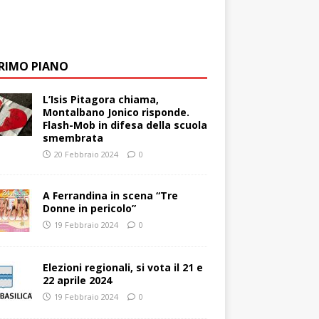
PRIMO PIANO
L’Isis Pitagora chiama,
Montalbano Jonico risponde.
Flash-Mob in difesa della scuola
smembrata
20 Febbraio 2024
0
A Ferrandina in scena “Tre
Donne in pericolo”
19 Febbraio 2024
0
Elezioni regionali, si vota il 21 e
22 aprile 2024
19 Febbraio 2024
0