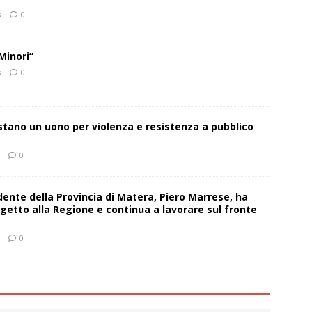
s
0
Minori”
s
0
estano un uono per violenza e resistenza a pubblico
0
sidente della Provincia di Matera, Piero Marrese, ha
getto alla Regione e continua a lavorare sul fronte
0