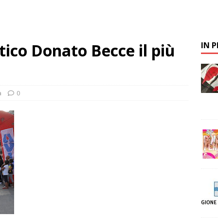
stico Donato Becce il più
IN 
a
0