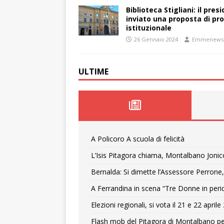
Biblioteca Stigliani: il pre
inviato una proposta di pro
istituzionale
26 Gennaio 2024
Emmenews
ULTIME
A Policoro A scuola di felicità
L’Isis Pitagora chiama, Montalbano Jonic
Bernalda: Si dimette l’Assessore Perrone,
A Ferrandina in scena “Tre Donne in peri
Elezioni regionali, si vota il 21 e 22 april
Flash mob del Pitagora di Montalbano pe