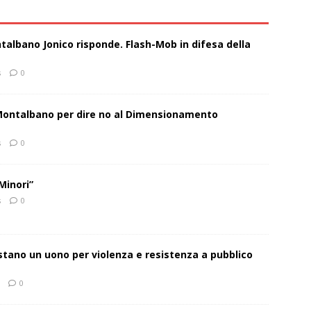
talbano Jonico risponde. Flash-Mob in difesa della
s
0
 Montalbano per dire no al Dimensionamento
s
0
Minori”
s
0
estano un uono per violenza e resistenza a pubblico
0