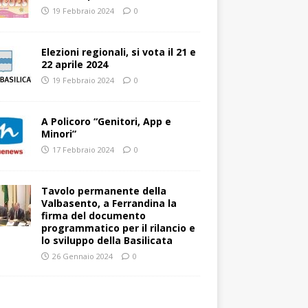
19 Febbraio 2024
0
Elezioni regionali, si vota il 21 e
22 aprile 2024
19 Febbraio 2024
0
A Policoro “Genitori, App e
Minori”
17 Febbraio 2024
0
Tavolo permanente della
Valbasento, a Ferrandina la
firma del documento
programmatico per il rilancio e
lo sviluppo della Basilicata
26 Gennaio 2024
0