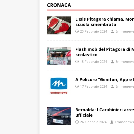
CRONACA
L’Isis Pitagora chiama, Mon
scuola smembrata
20 Febbraio 2024
Emmenew
Flash mob del Pitagora di
scolastico
18 Febbraio 2024
Emmenew
A Policoro “Genitori, App e 
17 Febbraio 2024
Emmenew
Bernalda: I Carabinieri arr
ufficiale
26 Gennaio 2024
Emmenews