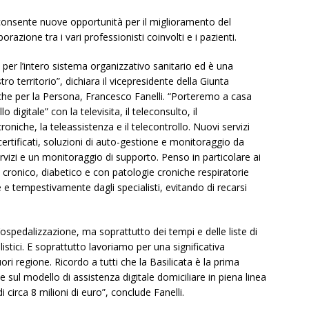
 consente nuove opportunità per il miglioramento del
razione tra i vari professionisti coinvolti e i pazienti.
per l’intero sistema organizzativo sanitario ed è una
ro territorio”, dichiara il vicepresidente della Giunta
tiche per la Persona, Francesco Fanelli. “Porteremo a casa
 digitale” con la televisita, il teleconsulto, il
oniche, la teleassistenza e il telecontrollo. Nuovi servizi
 certificati, soluzioni di auto-gestione e monitoraggio da
rvizi e un monitoraggio di supporto. Penso in particolare ai
cronico, diabetico e con patologie croniche respiratorie
e tempestivamente dagli specialisti, evitando di recarsi
l’ospedalizzazione, ma soprattutto dei tempi e delle liste di
istici. E soprattutto lavoriamo per una significativa
uori regione. Ricordo a tutti che la Basilicata è la prima
 sul modello di assistenza digitale domiciliare in piena linea
circa 8 milioni di euro”, conclude Fanelli.