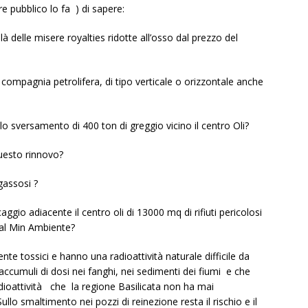
 pubblico lo fa ) di sapere:
 delle misere royalties ridotte all’osso dal prezzo del
la compagnia petrolifera, di tipo verticale o orizzontale anche
 lo sversamento di 400 ton di greggio vicino il centro Oli?
questo rinnovo?
 gassosi ?
ggio adiacente il centro oli di 13000 mq di rifiuti pericolosi
 al Min Ambiente?
amente tossici e hanno una radioattività naturale difficile da
accumuli di dosi nei fanghi, nei sedimenti dei fiumi e che
Radioattività che la regione Basilicata non ha mai
llo smaltimento nei pozzi di reinezione resta il rischio e il