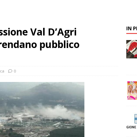
ssione Val D’Agri
IN 
 rendano pubblico
ca
0