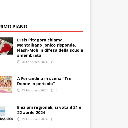
PRIMO PIANO
L’Isis Pitagora chiama,
Montalbano Jonico risponde.
Flash-Mob in difesa della scuola
smembrata
20 Febbraio 2024
0
A Ferrandina in scena “Tre
Donne in pericolo”
19 Febbraio 2024
0
Elezioni regionali, si vota il 21 e
22 aprile 2024
19 Febbraio 2024
0