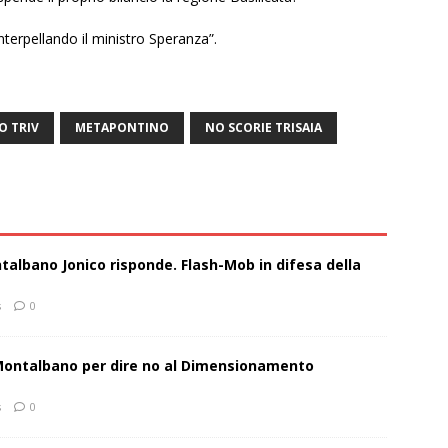
terpellando il ministro Speranza”.
O TRIV
METAPONTINO
NO SCORIE TRISAIA
talbano Jonico risponde. Flash-Mob in difesa della
s
0
 Montalbano per dire no al Dimensionamento
s
0