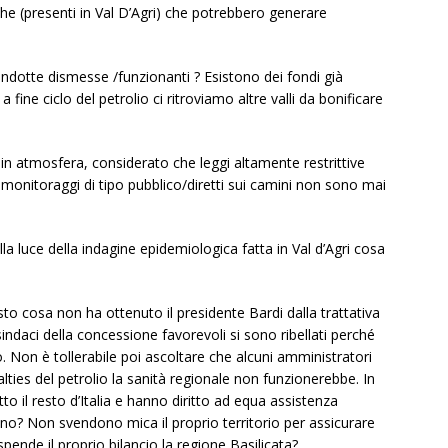
he (presenti in Val D’Agri) che potrebbero generare
condotte dismesse /funzionanti ? Esistono dei fondi già
 a fine ciclo del petrolio ci ritroviamo altre valli da bonificare
in atmosfera, considerato che leggi altamente restrittive
monitoraggi di tipo pubblico/diretti sui camini non sono mai
alla luce della indagine epidemiologica fatta in Val d’Agri cosa
o cosa non ha ottenuto il presidente Bardi dalla trattativa
ndaci della concessione favorevoli si sono ribellati perché
 Non è tollerabile poi ascoltare che alcuni amministratori
lties del petrolio la sanità regionale non funzionerebbe. In
to il resto d’Italia e hanno diritto ad equa assistenza
nno? Non svendono mica il proprio territorio per assicurare
ende il proprio bilancio la regione Basilicata?