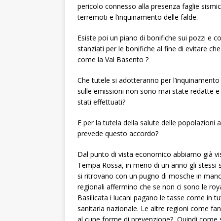
pericolo connesso alla presenza faglie sismic
terremoti e l’inquinamento delle falde.
Esiste poi un piano di bonifiche sui pozzi e 
stanziati per le bonifiche al fine di evitare che
come la Val Basento ?
Che tutele si adotteranno per l’inquinamento 
sulle emissioni non sono mai state redatte e 
stati effettuati?
E per la tutela della salute delle popolazioni 
prevede questo accordo?
Dal punto di vista economico abbiamo già vist
Tempa Rossa, in meno di un anno gli stessi si
si ritrovano con un pugno di mosche in mano.
regionali affermino che se non ci sono le roya
Basilicata i lucani pagano le tasse come in tut
sanitaria nazionale. Le altre regioni come fa
al cune forme di prevenzione? Quindi come sp