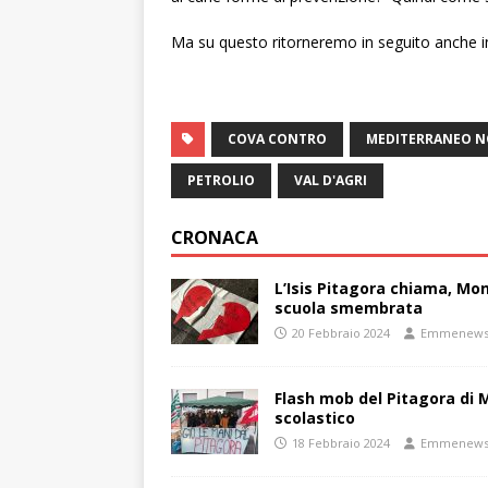
Ma su questo ritorneremo in seguito anche in
COVA CONTRO
MEDITERRANEO N
PETROLIO
VAL D'AGRI
CRONACA
L’Isis Pitagora chiama, Mon
scuola smembrata
20 Febbraio 2024
Emmenew
Flash mob del Pitagora di
scolastico
18 Febbraio 2024
Emmenew