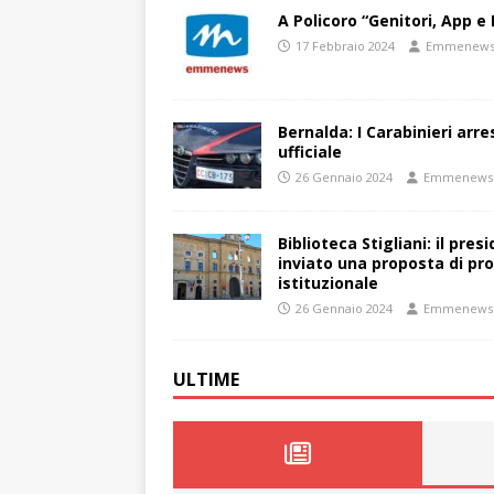
A Policoro “Genitori, App e 
17 Febbraio 2024
Emmenew
Bernalda: I Carabinieri arr
ufficiale
26 Gennaio 2024
Emmenews
Biblioteca Stigliani: il pre
inviato una proposta di pro
istituzionale
26 Gennaio 2024
Emmenews
ULTIME