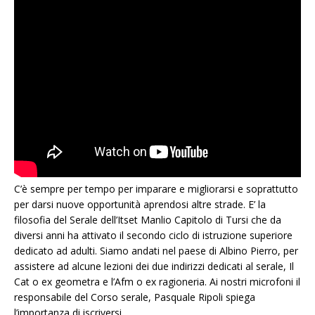
C’è sempre per tempo per imparare e migliorarsi e soprattutto
per darsi nuove opportunità aprendosi altre strade. E’ la
filosofia del Serale dell’Itset Manlio Capitolo di Tursi che da
diversi anni ha attivato il secondo ciclo di istruzione superiore
dedicato ad adulti. Siamo andati nel paese di Albino Pierro, per
assistere ad alcune lezioni dei due indirizzi dedicati al serale, Il
Cat o ex geometra e l’Afm o ex ragioneria. Ai nostri microfoni il
responsabile del Corso serale, Pasquale Ripoli spiega
l’importanza di iscriversi.