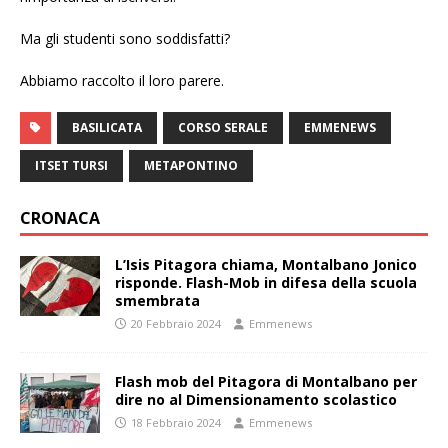
Ma gli studenti sono soddisfatti?
Abbiamo raccolto il loro parere.
BASILICATA
CORSO SERALE
EMMENEWS
ITSET TURSI
METAPONTINO
CRONACA
L’Isis Pitagora chiama, Montalbano Jonico
risponde. Flash-Mob in difesa della scuola
smembrata
20 Febbraio 2024
Emmenews
Flash mob del Pitagora di Montalbano per
dire no al Dimensionamento scolastico
18 Febbraio 2024
Emmenews