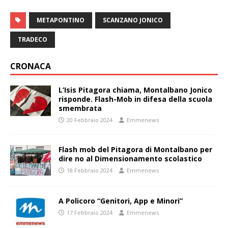
METAPONTINO
SCANZANO JONICO
TRADECO
CRONACA
L’Isis Pitagora chiama, Montalbano Jonico
risponde. Flash-Mob in difesa della scuola
smembrata
20 Febbraio 2024
Emmenews
Flash mob del Pitagora di Montalbano per
dire no al Dimensionamento scolastico
18 Febbraio 2024
Emmenews
A Policoro “Genitori, App e Minori”
17 Febbraio 2024
Emmenews