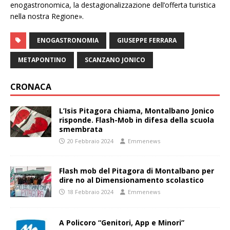
enogastronomica, la destagionalizzazione dell’offerta turistica
nella nostra Regione».
ENOGASTRONOMIA
GIUSEPPE FERRARA
METAPONTINO
SCANZANO JONICO
CRONACA
L’Isis Pitagora chiama, Montalbano Jonico
risponde. Flash-Mob in difesa della scuola
smembrata
20 Febbraio 2024
Emmenews
Flash mob del Pitagora di Montalbano per
dire no al Dimensionamento scolastico
18 Febbraio 2024
Emmenews
A Policoro “Genitori, App e Minori”