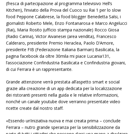
(fresca di partecipazione al programma televisivo Hell’s
Kitchen), l’inviato della Prova del Cuoco su Rai 1 per lo slow
food Peppone Calabrese, la food blogger Benedetta Salsi, i
giornalisti Roberto Mele, Enzo Fontanarosa e Marco Angelucci
(Rai), Maria Rosito (ufficio stampa nazionale) Rocco Giosa
(Radio Carina), Victor Aivanesei (area vendita), Francesco
Calderaro, presidente Premio Heraclea, Paolo D’Amore,
presidente FIB (Federazione Italiana Barman) Basilicata, la
pagina facebook da oltre 30mila mi piace Lucania131,
l’associazione Confindustria Basilicata e Confindustria giovani,
di cui Ferrara è un rappresentante.
Grande attenzione verrà prestata all’aspetto smart e social
grazie alla creazione di un app dedicata per la localizzazione
dei ristoranti presenti nella guida e le relative informazioni,
nonché un canale youtube dove verranno presentate video
ricette create dal nostro staff.
«Essendo un’iniziativa nuova e mai creata prima – conclude
Ferrara – nutro grande speranza per la sensibilizzazione da
parte di tutti i cittadini che possono darci una mano a divulgare